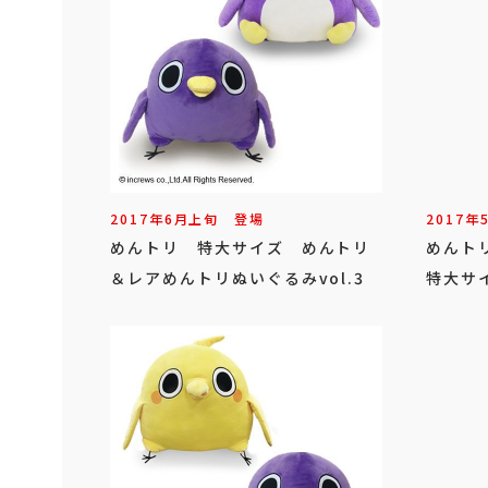
2017年
6
月
上旬
登場
2017年
めんトリ 特大サイズ めんトリ
めんト
＆レアめんトリぬいぐるみvol.3
特大サ