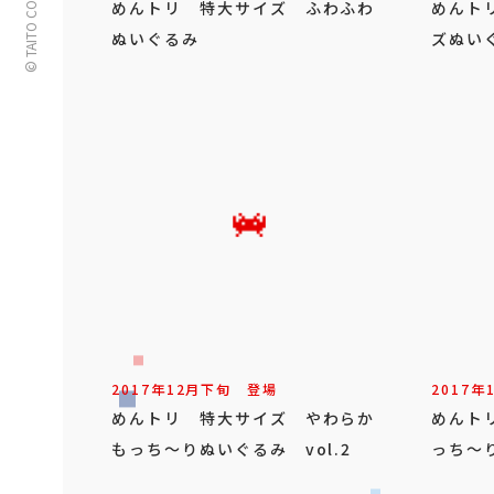
© TAITO CORPORATION
めんトリ 特大サイズ ふわふわ
めんト
ぬいぐるみ
ズぬい
2017年
12
月
下旬
登場
2017年
めんトリ 特大サイズ やわらか
めんト
もっち～りぬいぐるみ vol.2
っち～