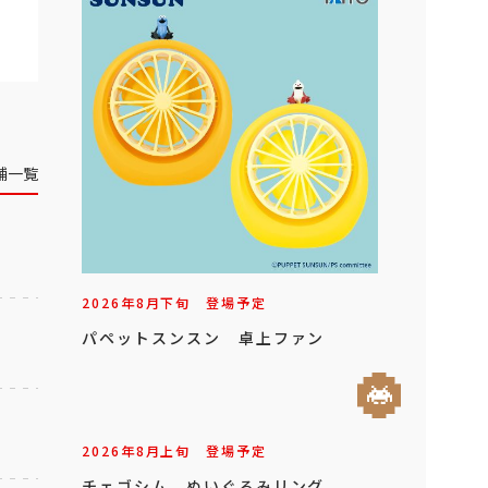
舗一覧
2026年
8
月
下旬
登場予定
パペットスンスン 卓上ファン
2026年
8
月
上旬
登場予定
チェゴシム ぬいぐるみリング