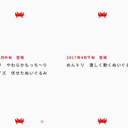
5
月
中旬
登場
2017年
4
月
下旬
登場
リ やわらかもっち～り
めんトリ 激しく動くぬいぐ
イズ 伏せたぬいぐるみ