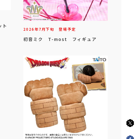
ット
2026年
7
月
下旬
登場予定
初音ミク T-most フィギュア