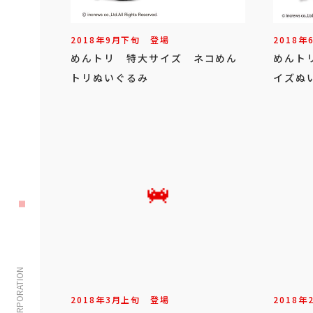
2018年
9
月
下旬
登場
2018年
めんトリ 特大サイズ ネコめん
めんト
トリぬいぐるみ
イズぬ
2018年
3
月
上旬
登場
2018年