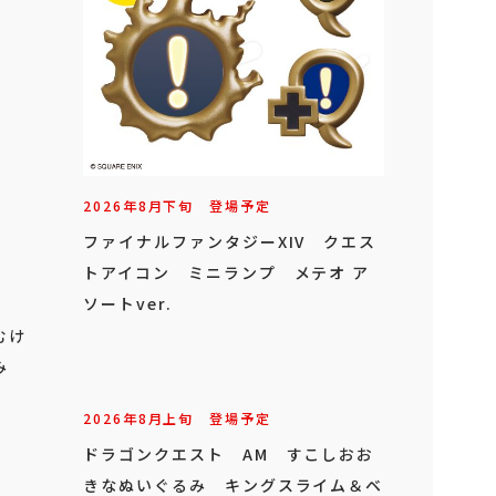
2026年
8
月
下旬
登場予定
ファイナルファンタジーXIV クエス
トアイコン ミニランプ メテオ ア
ソートver.
むけ
み
2026年
8
月
上旬
登場予定
ドラゴンクエスト AM すこしおお
きなぬいぐるみ キングスライム＆ベ