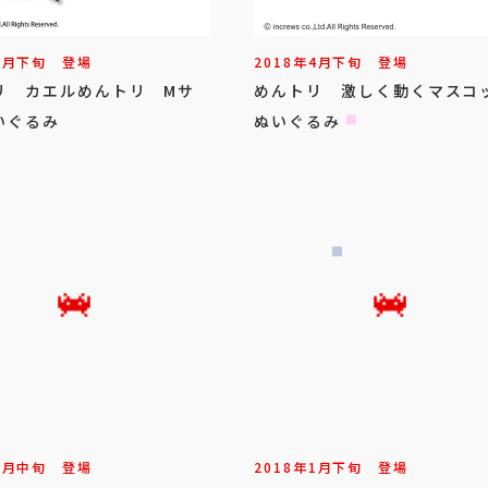
6
月
下旬
登場
2018年
4
月
下旬
登場
リ カエルめんトリ Mサ
めんトリ 激しく動くマスコ
いぐるみ
ぬいぐるみ
2
月
中旬
登場
2018年
1
月
下旬
登場