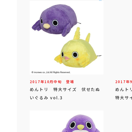
2017年
10
月
中旬
登場
2017年
めんトリ 特大サイズ 伏せたぬ
めんト
いぐるみ vol.3
特大サ