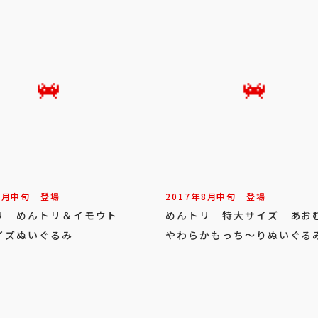
9
月
中旬
登場
2017年
8
月
中旬
登場
リ めんトリ＆イモウト
めんトリ 特大サイズ あお
イズぬいぐるみ
やわらかもっち～りぬいぐる