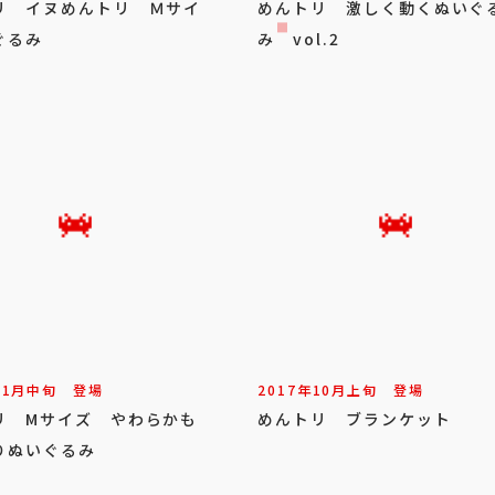
リ イヌめんトリ Ｍサイ
めんトリ 激しく動くぬいぐ
ぐるみ
み vol.2
11
月
中旬
登場
2017年
10
月
上旬
登場
リ Mサイズ やわらかも
めんトリ ブランケット
りぬいぐるみ