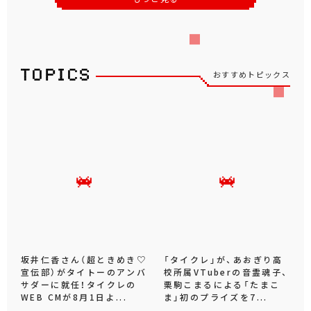
おすすめトピックス
坂井仁香さん（超ときめき♡
「タイクレ」が、あおぎり高
宣伝部）がタイトーのアンバ
校所属VTuberの音霊魂子、
サダーに就任！タイクレの
栗駒こまるによる「たまこ
WEB CMが8月1日よ...
ま」初のプライズを7...