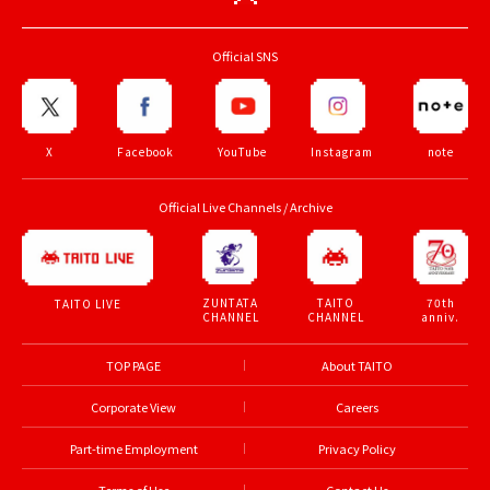
Official SNS
X
Facebook
YouTube
Instagram
note
Official Live Channels / Archive
ZUNTATA
TAITO
70th
TAITO LIVE
CHANNEL
CHANNEL
anniv.
TOP PAGE
About TAITO
Corporate View
Careers
Part-time Employment
Privacy Policy