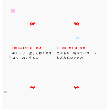
2018年
4
月
下旬
登場
2018年
3
月
上旬
登場
めんトリ 激しく動くマス
めんトリ 特大サイズ ふ
コットぬいぐるみ
わふわぬいぐるみ