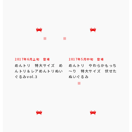
2017年
6
月
上旬
登場
2017年
5
月
中旬
登場
めんトリ 特大サイズ め
めんトリ やわらかもっち
んトリ＆レアめんトリぬい
～り 特大サイズ 伏せた
ぐるみvol.3
ぬいぐるみ