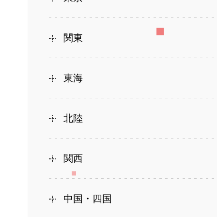
関東
東海
北陸
関西
中国・四国