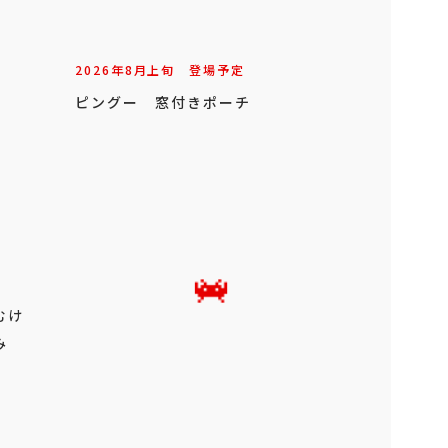
2026年
8
月
上旬
登場予定
ピングー 窓付きポーチ
むけ
み