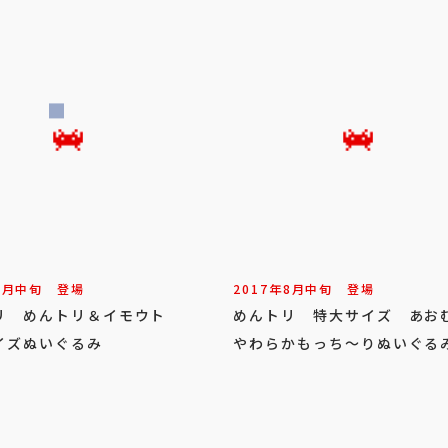
9
月
中旬
登場
2017年
8
月
中旬
登場
リ めんトリ＆イモウト
めんトリ 特大サイズ あお
イズぬいぐるみ
やわらかもっち～りぬいぐる