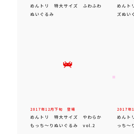
めんトリ 特大サイズ ふわふわ
めんト
ぬいぐるみ
ズぬい
2017年
12
月
下旬
登場
2017年
めんトリ 特大サイズ やわらか
めんト
もっち～りぬいぐるみ vol.2
っち～