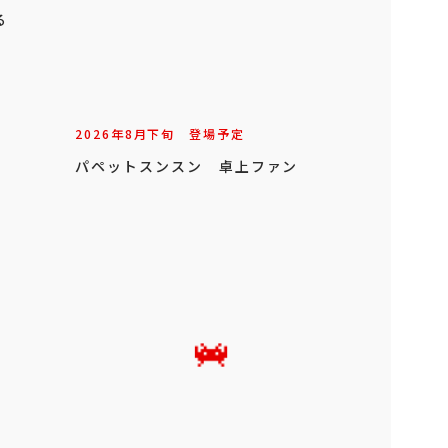
る
2026年
8
月
下旬
登場予定
パペットスンスン 卓上ファン