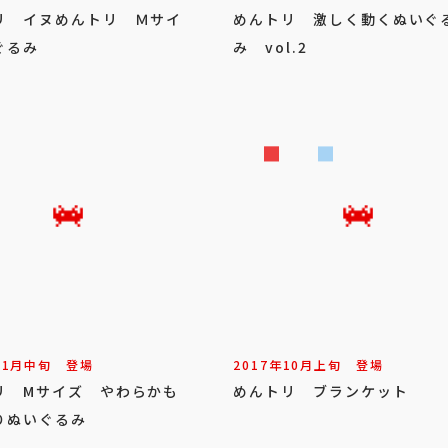
リ イヌめんトリ Ｍサイ
めんトリ 激しく動くぬいぐ
ぐるみ
み vol.2
11
月
中旬
登場
2017年
10
月
上旬
登場
リ Mサイズ やわらかも
めんトリ ブランケット
りぬいぐるみ