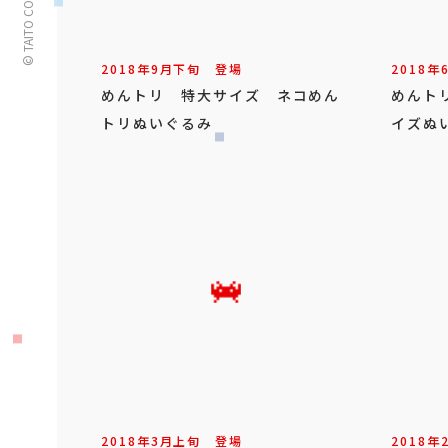
© TAITO CORPORATION
2018年
9
月
下旬
登場
2018年
めんトリ 特大サイズ ネコめん
めんト
トリぬいぐるみ
イズぬ
2018年
3
月
上旬
登場
2018年