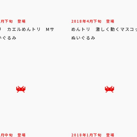
6
月
下旬
登場
2018年
4
月
下旬
登場
リ カエルめんトリ Mサ
めんトリ 激しく動くマスコ
いぐるみ
ぬいぐるみ
2
月
中旬
登場
2018年
1
月
下旬
登場