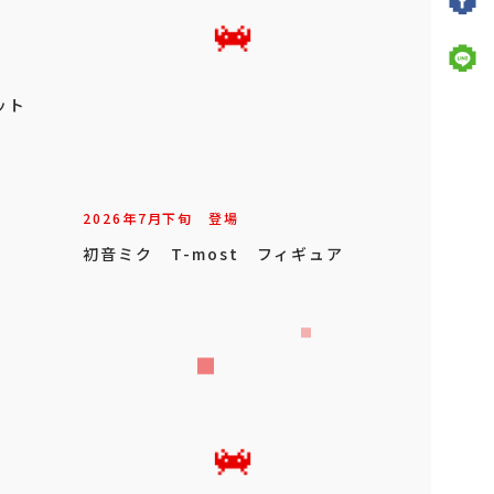
ット
2026年
7
月
下旬
登場
初音ミク T-most フィギュア