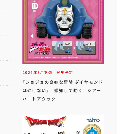
2026年
8
月
下旬
登場予定
『ジョジョの奇妙な冒険 ダイヤモンド
は砕けない』 感知して動く シアー
ハートアタック