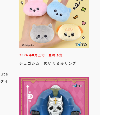
2026年
8
月
上旬
登場予定
チェゴシム ぬいぐるみリング
ute
（タイ