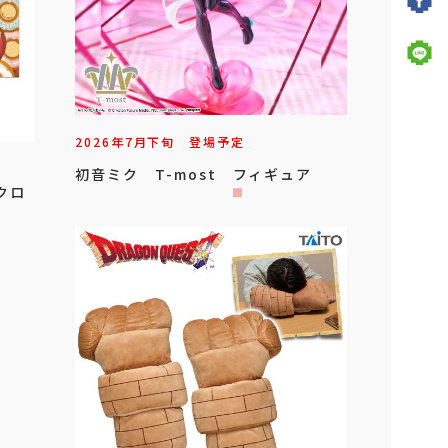
2026年
7
月
下旬
登場予定
初音ミク T-most フィギュア
クロ