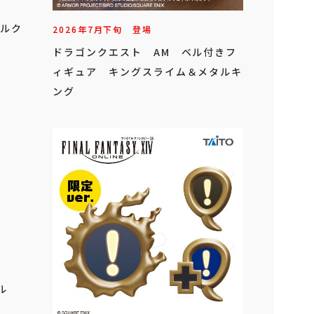
ールク
2026年
7
月
下旬
登場
ドラゴンクエスト AM ベル付きフ
ィギュア キングスライム＆メタルキ
ング
ル