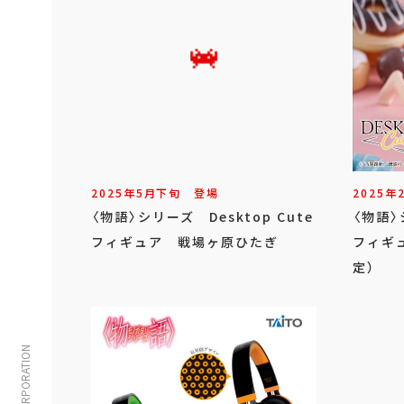
2025年
5
月
下旬
登場
2025年
〈物語〉シリーズ Desktop Cute
〈物語〉
フィギュア 戦場ヶ原ひたぎ
フィギ
定）