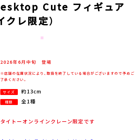
sktop Cute フィギュア
イクレ限定）
2026年
6
月
中旬
登場
※店舗の在庫状況により、取扱を終了している場合がございますので予めご
了承ください。
約13cm
サイズ
全1種
種類
タイトーオンラインクレーン限定です