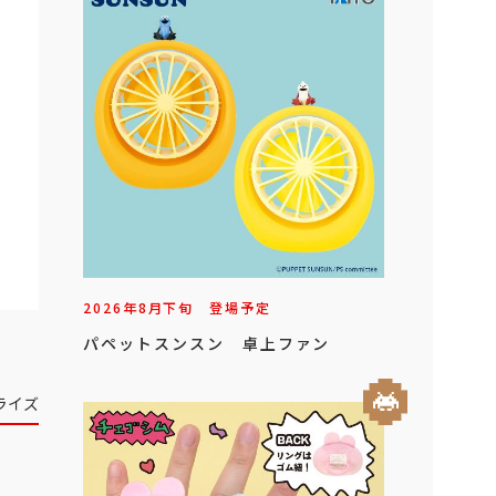
2026年
8
月
下旬
登場予定
パペットスンスン 卓上ファン
ライズ