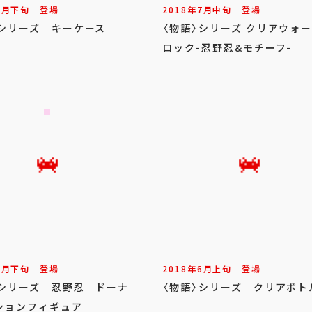
8
月
下旬
登場
2018年
7
月
中旬
登場
〉シリーズ キーケース
〈物語〉シリーズ クリアウォ
ロック-忍野忍&モチーフ-
7
月
下旬
登場
2018年
6
月
上旬
登場
〉シリーズ 忍野忍 ドーナ
〈物語〉シリーズ クリアボト
ションフィギュア