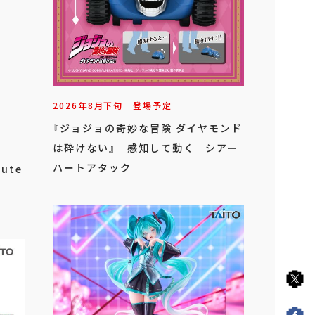
2026年
8
月
下旬
登場予定
『ジョジョの奇妙な冒険 ダイヤモンド
は砕けない』 感知して動く シアー
ハートアタック
ute