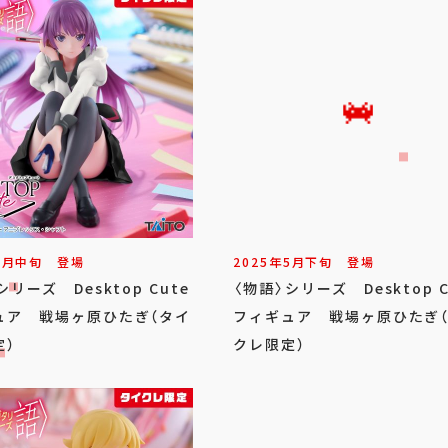
6
月
中旬
登場
2025年
5
月
下旬
登場
シリーズ Desktop Cute
〈物語〉シリーズ Desktop C
ュア 戦場ヶ原ひたぎ（タイ
フィギュア 戦場ヶ原ひたぎ
定）
クレ限定）