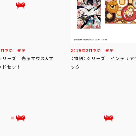
4
月
中旬
登場
2019年
2
月
中旬
登場
)シリーズ 光るマウス&マ
〈物語〉シリーズ インテリア
ッドセット
ック