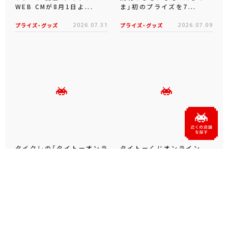
WEB CMが8月1日よ...
ま」初のプライズを7...
プライズ・グッズ
2026.07.31
プライズ・グッズ
2026.07.09
タイクレの「タイトーオンラ
タイトーくじオンライン -
インメダル」に潜って弾んで
Plus- に「とある科学の超
お宝ゲット！ピンパネル型メ
電磁砲T」くじが6月19日
ダルゲーム「オーシャン...
（金）登場！
プライズ・グッズ
2026.06.25
プライズ・グッズ
2026.06.12