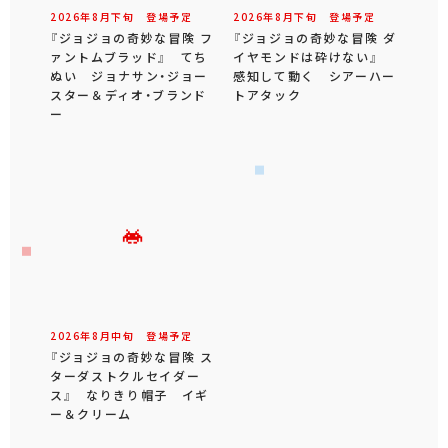
2026年
8
月
下旬
登場予定
2026年
8
月
下旬
登場予定
『ジョジョの奇妙な冒険 フ
『ジョジョの奇妙な冒険 ダ
ァントムブラッド』 てち
イヤモンドは砕けない』
ぬい ジョナサン・ジョー
感知して動く シアーハー
スター＆ディオ・ブランド
トアタック
ー
2026年
8
月
中旬
登場予定
『ジョジョの奇妙な冒険 ス
ターダストクルセイダー
ス』 なりきり帽子 イギ
ー＆クリーム