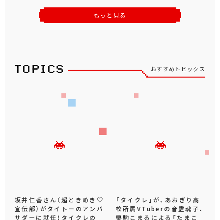
もっと見る
おすすめトピックス
坂井仁香さん（超ときめき♡
「タイクレ」が、あおぎり高
宣伝部）がタイトーのアンバ
校所属VTuberの音霊魂子、
サダーに就任！タイクレの
栗駒こまるによる「たまこ