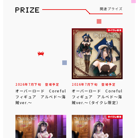
関連プライズ
2026年
7
月
下旬
登場予定
2026年
7
月
下旬
登場予定
オーバーロード Coreful
オーバーロード Coreful
フィギュア アルベド～海
フィギュア アルベド～海
賊ver.～
賊ver.～（タイクレ限定）