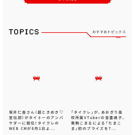
おすすめトピックス
坂井仁香さん（超ときめき♡
「タイクレ」が、あおぎり高
宣伝部）がタイトーのアンバ
校所属VTuberの音霊魂子、
サダーに就任！タイクレの
栗駒こまるによる「たまこ
WEB CMが8月1日よ...
ま」初のプライズを7...