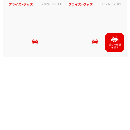
プライズ・グッズ
2026.07.31
プライズ・グッズ
2026.07.09
タイクレの「タイトーオンラ
タイトーくじオンライン -
インメダル」に潜って弾んで
Plus- に「とある科学の超
お宝ゲット！ピンパネル型メ
電磁砲T」くじが6月19日
ダルゲーム「オーシャン...
（金）登場！
プライズ・グッズ
2026.06.25
プライズ・グッズ
2026.06.12