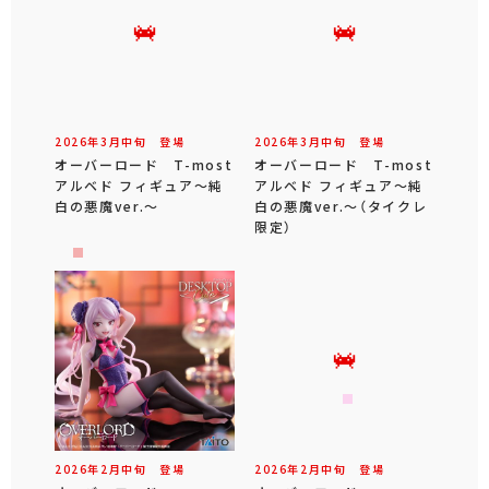
2026年
3
月
中旬
登場
2026年
3
月
中旬
登場
オーバーロード T-most
オーバーロード T-most
アルベド フィギュア～純
アルベド フィギュア～純
白の悪魔ver.～
白の悪魔ver.～（タイクレ
限定）
2026年
2
月
中旬
登場
2026年
2
月
中旬
登場