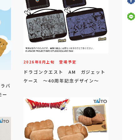
2026年
8
月
上旬
登場予定
ドラゴンクエスト AM ガジェット
ケース ～40周年記念デザイン～
 ラバ
モー