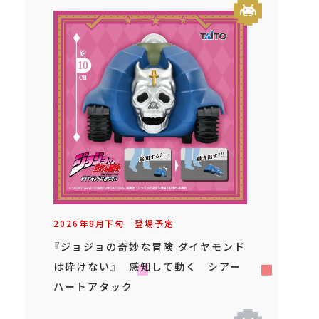
2026年
8
月
下旬
登場予定
『ジョジョの奇妙な冒険 ダイヤモンド
は砕けない』 感知して動く シアー
ハートアタック