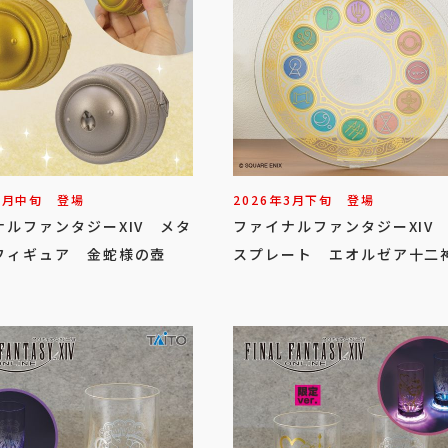
5
月
中旬
登場
2026年
3
月
下旬
登場
ナルファンタジーXIV メタ
ファイナルファンタジーXIV
フィギュア 金蛇様の壺
スプレート エオルゼア十二