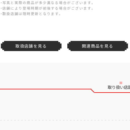
・写真と実際の商品が多少異なる場合がございます。
・店舗により登場時期が前後する場合がございます。
・取扱店舗は随時更新となります。
取扱店舗を見る
関連商品を見る
取り扱い店