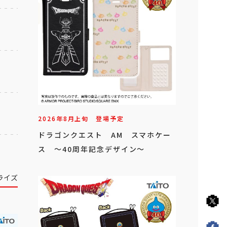
2026年
8
月
上旬
登場予定
ドラゴンクエスト AM スマホケー
ス ～40周年記念デザイン～
ライズ