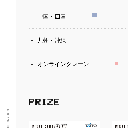
中国・四国
九州・沖縄
オンラインクレーン