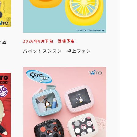
2026年
8
月
下旬
登場予定
ぐぬ
パペットスンスン 卓上ファン