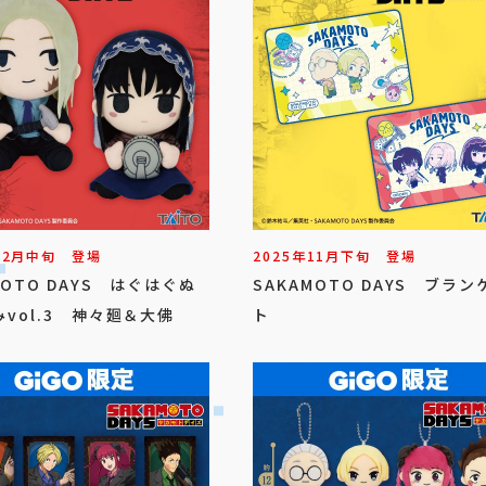
12
月
中旬
登場
2025年
11
月
下旬
登場
MOTO DAYS はぐはぐぬ
SAKAMOTO DAYS ブラン
vol.3 神々廻＆大佛
ト