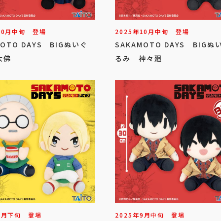
10
月
中旬
登場
2025年
10
月
中旬
登場
MOTO DAYS BIGぬいぐ
SAKAMOTO DAYS BIGぬ
大佛
るみ 神々廻
9
月
下旬
登場
2025年
9
月
中旬
登場