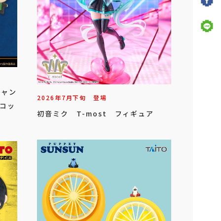
キャン
2026年
7
月
下旬
登場
スコッ
初音ミク T-most フィギュア