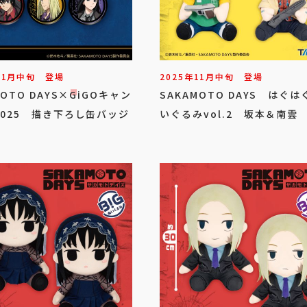
11
月
中旬
登場
2025年
11
月
中旬
登場
MOTO DAYS×GiGOキャン
SAKAMOTO DAYS はぐは
2025 描き下ろし缶バッジ
いぐるみvol.2 坂本＆南雲