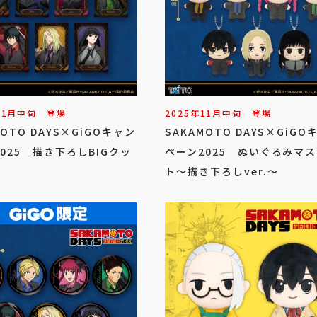
11
月
中旬
登場
2025年
11
月
中旬
登場
MOTO DAYS×GiGOキャン
SAKAMOTO DAYS×GiGO
025 描き下ろしBIGクッ
ペーン2025 ぬいぐるみマ
ト～描き下ろしver.～