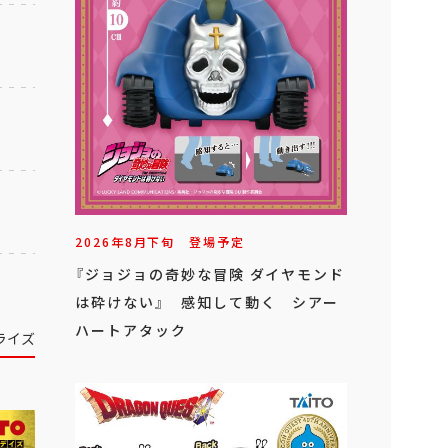
2026年
8
月
下旬
登場予定
『ジョジョの奇妙な冒険 ダイヤモンド
は砕けない』 感知して動く シアー
ハートアタック
ライズ