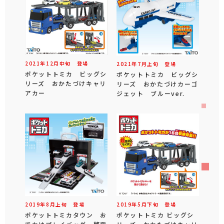
2021年
12
月
中旬
登場
2021年
7
月
上旬
登場
ポケットトミカ ビッグシ
ポケットトミカ ビッグシ
リーズ おかたづけキャリ
リーズ おかたづけカーゴ
アカー
ジェット ブルーver.
2019年
8
月
上旬
登場
2019年
5
月
下旬
登場
ポケットトミカタウン お
ポケットトミカ ビッグシ