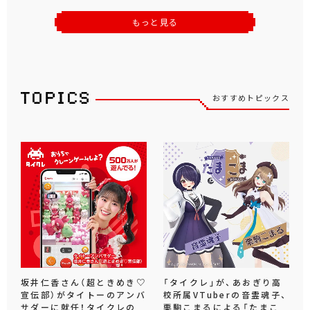
もっと見る
おすすめトピックス
坂井仁香さん（超ときめき♡
「タイクレ」が、あおぎり高
宣伝部）がタイトーのアンバ
校所属VTuberの音霊魂子、
サダーに就任！タイクレの
栗駒こまるによる「たまこ