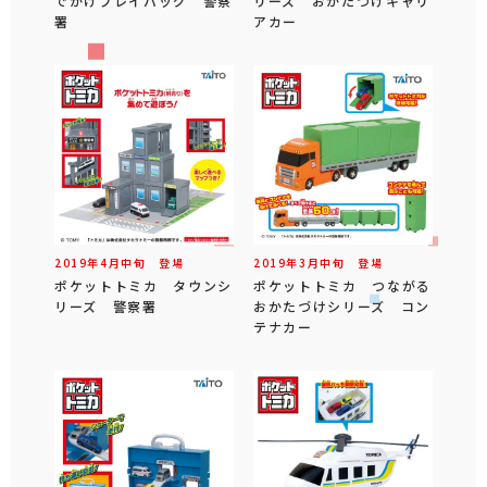
でかけプレイバッグ 警察
リーズ おかたづけキャリ
署
アカー
2019年
4
月
中旬
登場
2019年
3
月
中旬
登場
ポケットトミカ タウンシ
ポケットトミカ つながる
リーズ 警察署
おかたづけシリーズ コン
テナカー