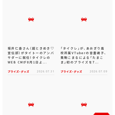
坂井仁香さん（超ときめき♡
「タイクレ」が、あおぎり高
宣伝部）がタイトーのアンバ
校所属VTuberの音霊魂子、
サダーに就任！タイクレの
栗駒こまるによる「たまこ
WEB CMが8月1日よ...
ま」初のプライズを7...
プライズ・グッズ
2026.07.31
プライズ・グッズ
2026.07.09