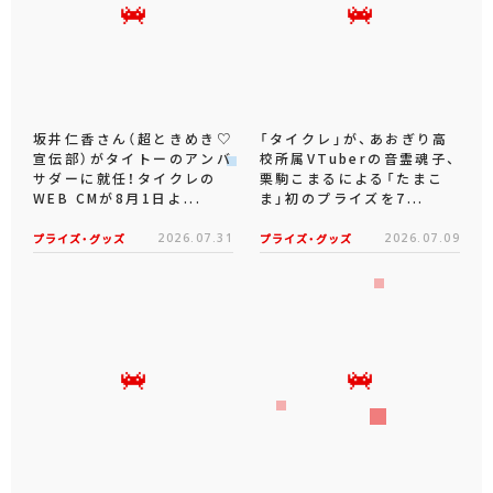
坂井仁香さん（超ときめき♡
「タイクレ」が、あおぎり高
宣伝部）がタイトーのアンバ
校所属VTuberの音霊魂子、
サダーに就任！タイクレの
栗駒こまるによる「たまこ
WEB CMが8月1日よ...
ま」初のプライズを7...
プライズ・グッズ
2026.07.31
プライズ・グッズ
2026.07.09