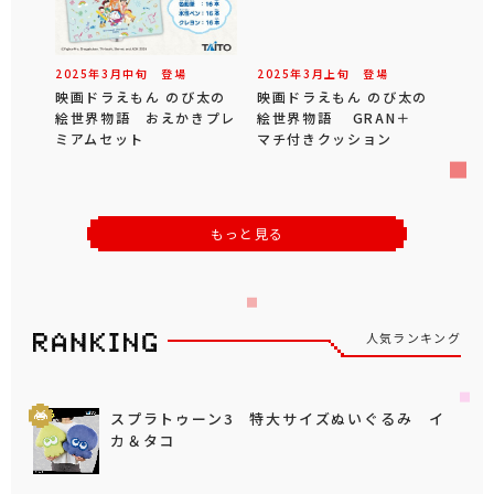
2025年
3
月
中旬
登場
2025年
3
月
上旬
登場
映画ドラえもん のび太の
映画ドラえもん のび太の
絵世界物語 おえかきプレ
絵世界物語 GRAN＋
ミアムセット
マチ付きクッション
もっと見る
人気ランキング
スプラトゥーン3 特大サイズぬいぐるみ イ
カ＆タコ