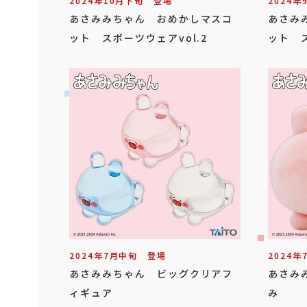
2024年
10
月
下旬
登場
2024年
あさみみちゃん おめかしマスコ
あさみ
ット スポーツウェアvol.2
ット ス
2024年
7
月
中旬
登場
2024年
あさみみちゃん ビッグクリアフ
あさみ
ィギュア
み