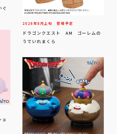
いぐ
2026年
8
月
上旬
登場予定
ドラゴンクエスト AM ゴーレムの
うでいれまくら
ショ