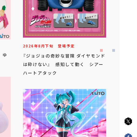
2026年
8
月
下旬
登場予定
 ゆ
『ジョジョの奇妙な冒険 ダイヤモンド
は砕けない』 感知して動く シアー
ハートアタック