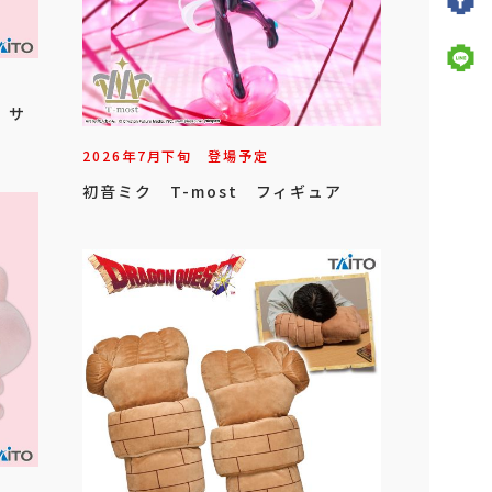
 サ
2026年
7
月
下旬
登場予定
初音ミク T-most フィギュア