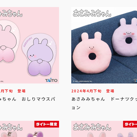
4
月
下旬
登場
2024年
4
月
下旬
登場
みちゃん おしりマウスパ
あさみみちゃん ドーナツク
ョン