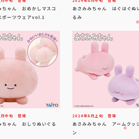
9
月
中旬
登場
2024年
8
月
中旬
登場
みちゃん おめかしマスコ
あさみみちゃん はぐはぐぬ
ポーツウェアvol.1
るみ
7
月
中旬
登場
2024年
6
月
上旬
登場
みちゃん おしりぬいぐる
あさみみちゃん アームクッ
ン