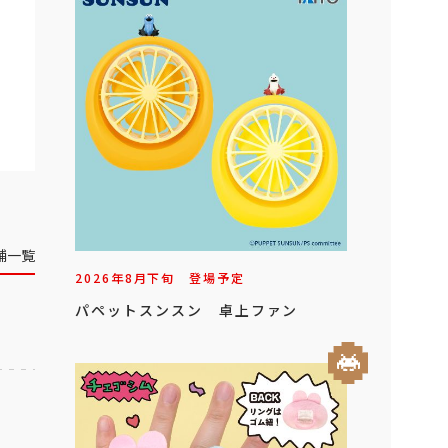
舗一覧
2026年
8
月
下旬
登場予定
パペットスンスン 卓上ファン