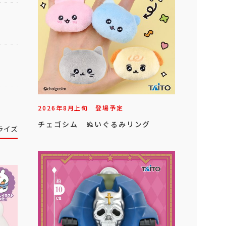
2026年
8
月
上旬
登場予定
チェゴシム ぬいぐるみリング
ライズ