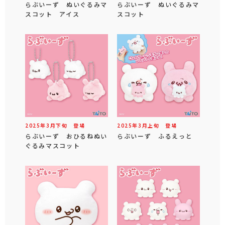
らぶいーず ぬいぐるみマ
らぶいーず ぬいぐるみマ
スコット アイス
スコット
2025年
3
月
下旬
登場
2025年
3
月
上旬
登場
らぶいーず おひるねぬい
らぶいーず ふるえっと
ぐるみマスコット