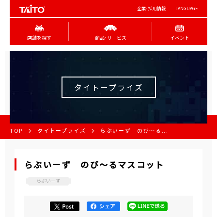
企業･採用情報
LANGUAGE
店舗を探す
商品･サービス
イベント
タイトープライズ
TOP
タイトープライズ
らぶいーず のび～る...
らぶいーず のび～るマスコット
らぶいーず