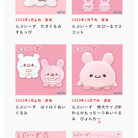
2025年
2
月
上旬
登場
2025年
1
月
下旬
登場
らぶいーず だきぐるみ
らぶいーず のび～るマス
すもっぴ
コット
2025年
1
月
上旬
登場
2024年
12
月
下旬
登場
らぶいーず はぐはぐぬい
らぶいーず 特大サイズや
ぐるみ
わらかもっち～りぬいぐる
み ぴょんちー