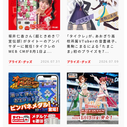
坂井仁香さん（超ときめき♡
「タイクレ」が、あおぎり高
宣伝部）がタイトーのアンバ
校所属VTuberの音霊魂子、
サダーに就任！タイクレの
栗駒こまるによる「たまこ
WEB CMが8月1日よ...
ま」初のプライズを7...
プライズ・グッズ
2026.07.31
プライズ・グッズ
2026.07.09