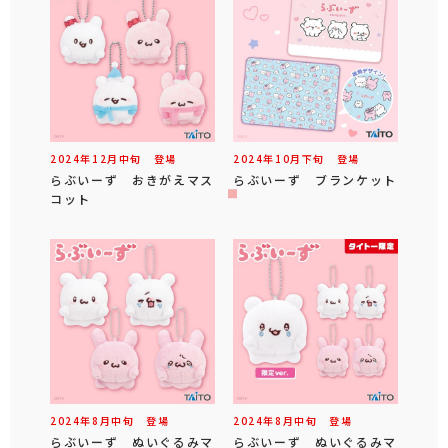
2024年
12
月
中旬
登場
2024年
10
月
下旬
登場
らぶいーず おきがえマス
らぶいーず ブランケット
コット
2024年
8
月
中旬
登場
2024年
8
月
中旬
登場
らぶいーず ぬいぐるみマ
らぶいーず ぬいぐるみマ