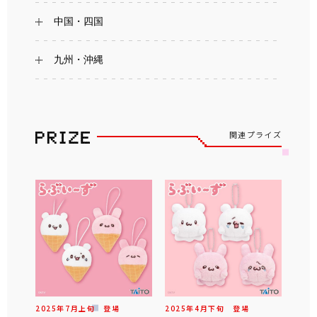
中国・四国
九州・沖縄
関連プライズ
2025年
7
月
上旬
登場
2025年
4
月
下旬
登場