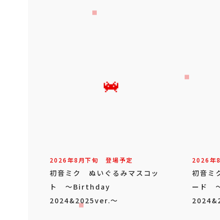
2026年
8
月
下旬
登場予定
2026年
初音ミク ぬいぐるみマスコッ
初音ミ
ト ～Birthday
ード ～
2024&2025ver.～
2024&