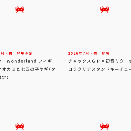
7
月
下旬
登場予定
2026年
7
月
下旬
登場
 Wonderland フィギ
チャックスＧＰ×初音ミク 
オオカミと七匹の子ヤギ（タ
ロラクリアスタンドキーチェ
限定）