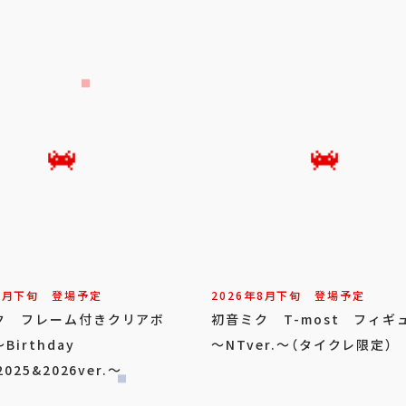
8
月
下旬
登場予定
2026年
8
月
下旬
登場予定
ク フレーム付きクリアボ
初音ミク T-most フィギ
Birthday
～NTver.～（タイクレ限定）
2025&2026ver.～