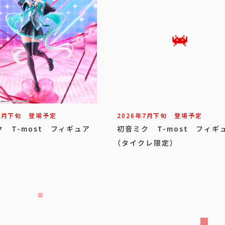
7
月
下旬
登場予定
2026年
7
月
下旬
登場予定
 T-most フィギュア
初音ミク T-most フィギ
（タイクレ限定）