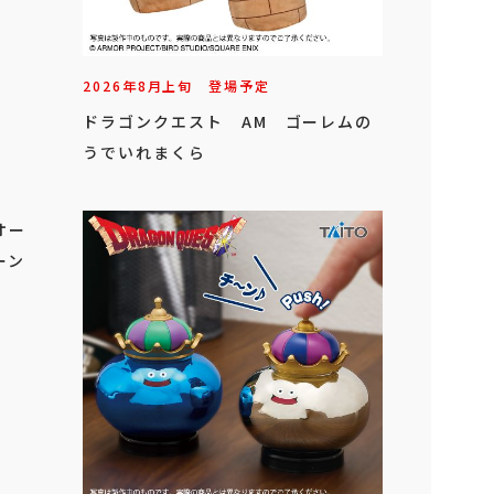
2026年
8
月
上旬
登場予定
ドラゴンクエスト AM ゴーレムの
うでいれまくら
オー
ーン