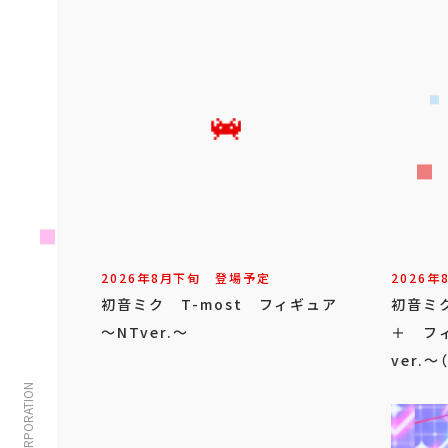
2026年
8
月
下旬
登場予定
2026年
初音ミク T-most フィギュア
初音ミク 
～NTver.～
＋ フィ
ver.