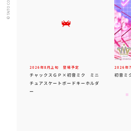
© TAITO CORPORATION
2026年
8
月
上旬
登場予定
2026年
チャックスＧＰ×初音ミク ミニ
初音ミク
チュアスケートボードキーホルダ
ー