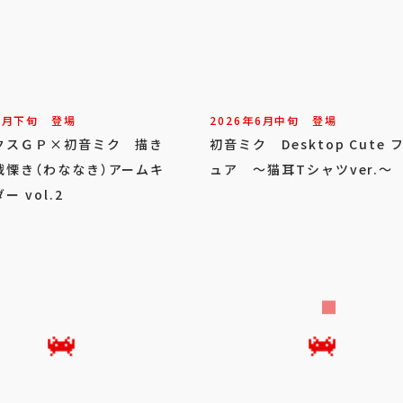
7
月
下旬
登場
2026年
6
月
中旬
登場
クスＧＰ×初音ミク 描き
初音ミク Desktop Cute 
戦慄き（わななき）アームキ
ュア ～猫耳Tシャツver.～
ー vol.2