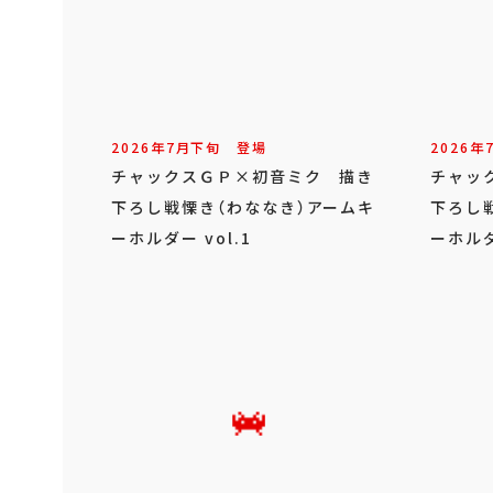
2026年
7
月
下旬
登場
2026年
チャックスＧＰ×初音ミク 描き
チャッ
下ろし戦慄き（わななき）アームキ
下ろし
ーホルダー vol.1
ーホルダ