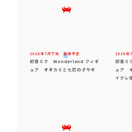
2026年
7
月
下旬
登場予定
2026年
初音ミク Wonderland フィギ
初音ミク
ュア オオカミと七匹の子ヤギ
ュア 
イクレ