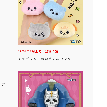
2026年
8
月
上旬
登場予定
チェゴシム ぬいぐるみリング
ュア