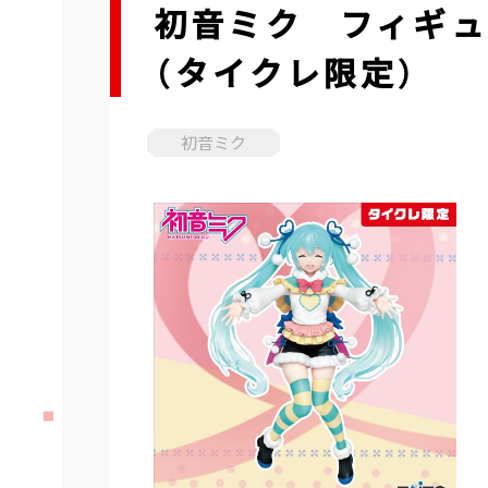
初音ミク フィギュア～W
（タイクレ限定）
初音ミク