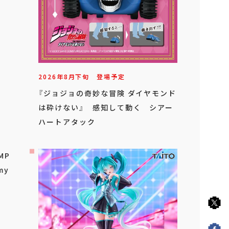
2026年
8
月
下旬
登場予定
『ジョジョの奇妙な冒険 ダイヤモンド
は砕けない』 感知して動く シアー
ハートアタック
MP
my