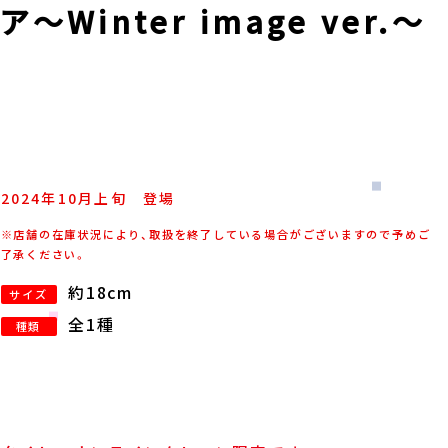
inter image ver.～
2024年
10
月
上旬
登場
※店舗の在庫状況により、取扱を終了している場合がございますので予めご
了承ください。
約18cm
サイズ
全1種
種類