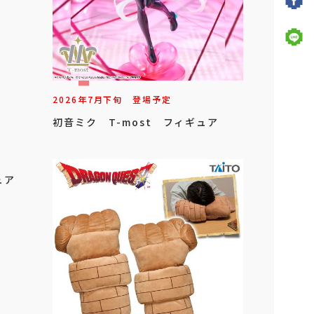
2026年
7
月
下旬
登場予定
初音ミク T-most フィギュア
ュア