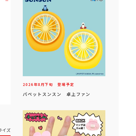
2026年
8
月
下旬
登場予定
パペットスンスン 卓上ファン
ライズ