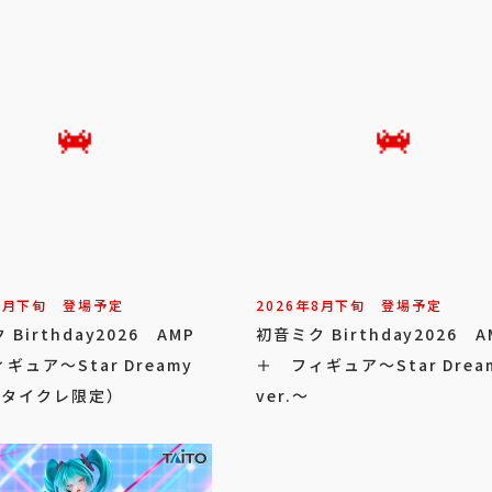
8
月
下旬
登場予定
2026年
8
月
下旬
登場予定
Birthday2026 AMP
初音ミク Birthday2026 A
ギュア～Star Dreamy
＋ フィギュア～Star Drea
～（タイクレ限定）
ver.～