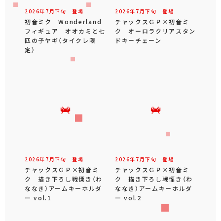
2026年
7
月
下旬
登場
2026年
7
月
下旬
登場
初音ミク Wonderland
チャックスＧＰ×初音ミ
フィギュア オオカミと七
ク オーロラクリアスタン
匹の子ヤギ（タイクレ限
ドキーチェーン
定）
2026年
7
月
下旬
登場
2026年
7
月
下旬
登場
チャックスＧＰ×初音ミ
チャックスＧＰ×初音ミ
ク 描き下ろし戦慄き（わ
ク 描き下ろし戦慄き（わ
ななき）アームキーホルダ
ななき）アームキーホルダ
ー vol.1
ー vol.2