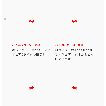
2026年
7
月
下旬
登場
2026年
7
月
下旬
登場
初音ミク T-most フィ
初音ミク Wonderland
ギュア（タイクレ限定）
フィギュア オオカミと七
匹の子ヤギ