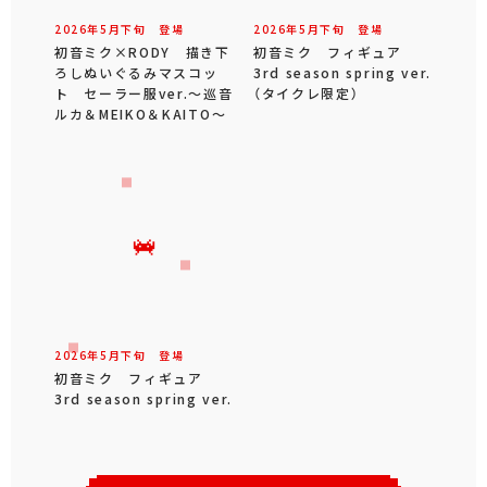
2026年
5
月
下旬
登場
2026年
5
月
下旬
登場
初音ミク×RODY 描き下
初音ミク フィギュア
ろしぬいぐるみマスコッ
3rd season spring ver.
ト セーラー服ver.～巡音
（タイクレ限定）
ルカ＆MEIKO＆KAITO～
2026年
5
月
下旬
登場
初音ミク フィギュア
3rd season spring ver.