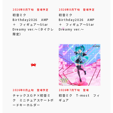
2026年
8
月
下旬
登場予定
2026年
8
月
下旬
登場予定
初音ミク
初音ミク
Birthday2026 AMP
Birthday2026 AMP
＋ フィギュア～Star
＋ フィギュア～Star
Dreamy ver.～（タイクレ
Dreamy ver.～
限定）
2026年
8
月
上旬
登場予定
2026年
7
月
下旬
登場
チャックスＧＰ×初音ミ
初音ミク T-most フィ
ク ミニチュアスケートボ
ギュア
ードキーホルダー