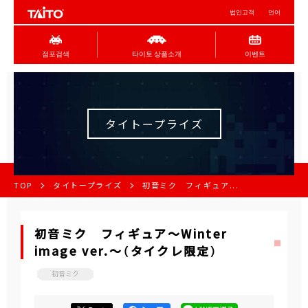
법인고객
언어
점포검색
타이토 상품소개
이벤트
タイトープライズ
TOP
タイトープライズ
初音ミク フィギュア...
初音ミク フィギュア～Winter
image ver.～（タイクレ限定）
初音ミク