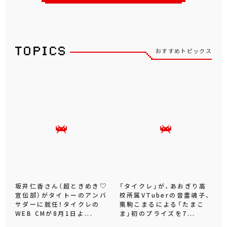
おすすめトピックス
坂井仁香さん（超ときめき♡
「タイクレ」が、あおぎり高
宣伝部）がタイトーのアンバ
校所属VTuberの音霊魂子、
サダーに就任！タイクレの
栗駒こまるによる「たまこ
WEB CMが8月1日よ...
ま」初のプライズを7...