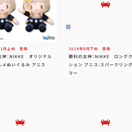
11
月
上旬
登場
2024年
8
月
下旬
登場
神：NIKKE オリジナル
勝利の女神：NIKKE ロング
ルメぬいぐるみ アニス
ション アニス:スパークリン
マー