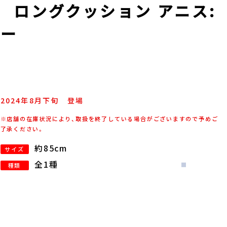
E ロングクッション アニス:
マー
2024年
8
月
下旬
登場
※店舗の在庫状況により、取扱を終了している場合がございますので予めご
了承ください。
約85cm
サイズ
全1種
種類