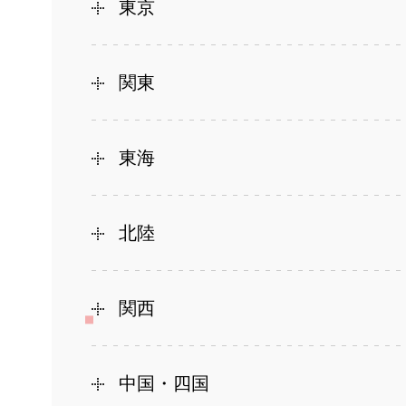
東京
関東
東海
北陸
関西
中国・四国