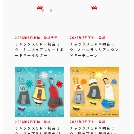
2026年
8
月
上旬
登場予定
2026年
7
月
下旬
登場
チャックスＧＰ×初音ミ
チャックスＧＰ×初音ミ
ク ミニチュアスケートボ
ク オーロラクリアスタン
ードキーホルダー
ドキーチェーン
2026年
7
月
下旬
登場
2026年
7
月
下旬
登場
チャックスＧＰ×初音ミ
チャックスＧＰ×初音ミ
ク 描き下ろし戦慄き（わ
ク 描き下ろし戦慄き（わ