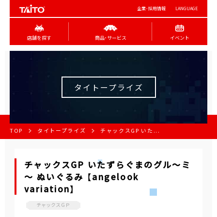
企業･採用情報
LANGUAGE
店舗を探す
商品･サービス
イベント
タイトープライズ
TOP
タイトープライズ
チャックスGP いた...
チャックスGP いたずらぐまのグル～ミ
～ ぬいぐるみ 【angelook
variation】
チャックスＧＰ