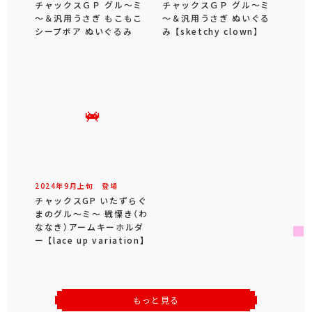
チャックスＧＰ グル～ミ
チャックスＧＰ グル～ミ
～＆汎用うさぎ もこもこ
～＆汎用うさぎ ぬいぐる
シープボア ぬいぐるみ
み 【sketchy clown】
2024年
9
月
上旬
登場
チャックスGP いたずらぐ
まのグル～ミ～ 戦慄き（わ
ななき）アームキーホルダ
ー 【lace up variation】
もっと見る