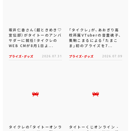
坂井仁香さん（超ときめき♡
「タイクレ」が、あおぎり高
宣伝部）がタイトーのアンバ
校所属VTuberの音霊魂子、
サダーに就任！タイクレの
栗駒こまるによる「たまこ
WEB CMが8月1日よ...
ま」初のプライズを7...
プライズ・グッズ
2026.07.31
プライズ・グッズ
2026.07.09
タイクレの「タイトーオンラ
タイトーくじオンライン -