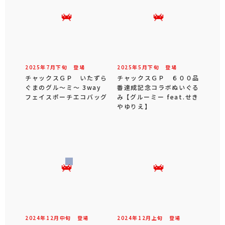
2025年
7
月
下旬
登場
2025年
5
月
下旬
登場
チャックスＧＰ いたずら
チャックスＧＰ ６００品
ぐまのグル～ミ～ 3way
番達成記念コラボぬいぐる
フェイスポーチエコバッグ
み 【グルーミー feat.せき
やゆりえ】
2024年
12
月
中旬
登場
2024年
12
月
上旬
登場