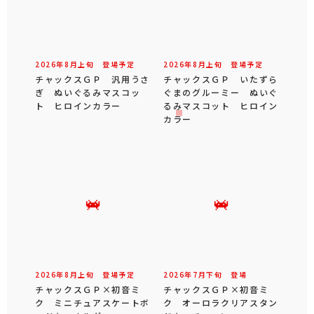
2026年
8
月
上旬
登場予定
2026年
8
月
上旬
登場予定
チャックスＧＰ 汎用うさ
チャックスＧＰ いたずら
ぎ ぬいぐるみマスコッ
ぐまのグルーミー ぬいぐ
ト ヒロインカラー
るみマスコット ヒロイン
カラー
2026年
8
月
上旬
登場予定
2026年
7
月
下旬
登場
チャックスＧＰ×初音ミ
チャックスＧＰ×初音ミ
ク ミニチュアスケートボ
ク オーロラクリアスタン