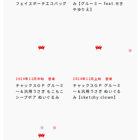
フェイスポーチエコバッグ
み 【グルーミー feat.せき
やゆりえ】
2024年
12
月
中旬
登場
2024年
12
月
上旬
登場
チャックスＧＰ グル～ミ
チャックスＧＰ グル～ミ
～＆汎用うさぎ もこもこ
～＆汎用うさぎ ぬいぐる
シープボア ぬいぐるみ
み 【sketchy clown】