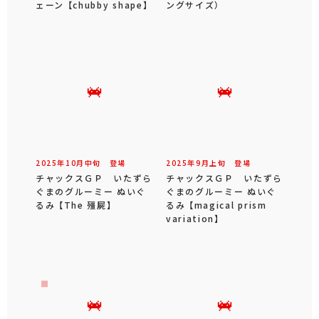
ェーン 【chubby shape】
ングサイズ）
2025年
10
月
中旬
登場
2025年
9
月
上旬
登場
チャックスＧＰ いたずら
チャックスＧＰ いたずら
ぐまのグルーミー ぬいぐ
ぐまのグルーミー ぬいぐ
るみ 【The 殭屍】
るみ 【magical prism
variation】