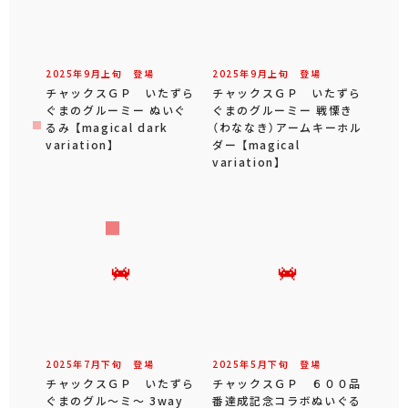
2025年
9
月
上旬
登場
2025年
9
月
上旬
登場
チャックスＧＰ いたずら
チャックスＧＰ いたずら
ぐまのグルーミー ぬいぐ
ぐまのグルーミー 戦慄き
るみ 【magical dark
（わななき）アームキーホル
variation】
ダー 【magical
variation】
2025年
7
月
下旬
登場
2025年
5
月
下旬
登場
チャックスＧＰ いたずら
チャックスＧＰ ６００品
ぐまのグル～ミ～ 3way
番達成記念コラボぬいぐる