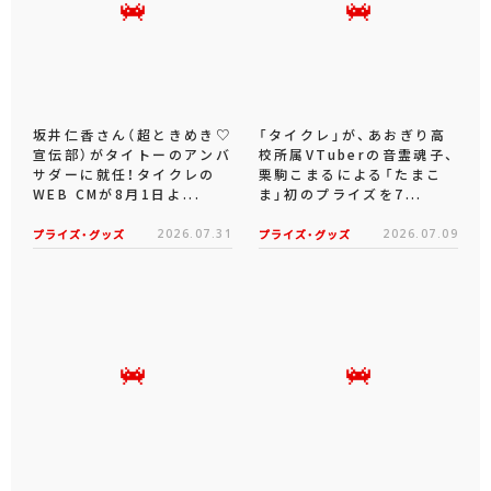
坂井仁香さん（超ときめき♡
「タイクレ」が、あおぎり高
宣伝部）がタイトーのアンバ
校所属VTuberの音霊魂子、
サダーに就任！タイクレの
栗駒こまるによる「たまこ
WEB CMが8月1日よ...
ま」初のプライズを7...
プライズ・グッズ
2026.07.31
プライズ・グッズ
2026.07.09