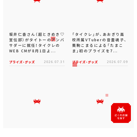
坂井仁香さん（超ときめき♡
「タイクレ」が、あおぎり高
宣伝部）がタイトーのアンバ
校所属VTuberの音霊魂子、
サダーに就任！タイクレの
栗駒こまるによる「たまこ
WEB CMが8月1日よ...
ま」初のプライズを7...
プライズ・グッズ
2026.07.31
プライズ・グッズ
2026.07.09
タイクレの「タイトーオンラ
タイトーくじオンライン -