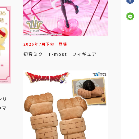
2026年
7
月
下旬
登場
初音ミク T-most フィギュア
ンリ
みマ
.