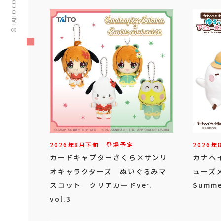
© TAITO CORPORATION
2026年
8
月
下旬
登場予定
2026年
カードキャプターさくら×サンリ
カナヘ
オキャラクターズ ぬいぐるみマ
ューズ
スコット クリアカードver.
Summe
vol.3