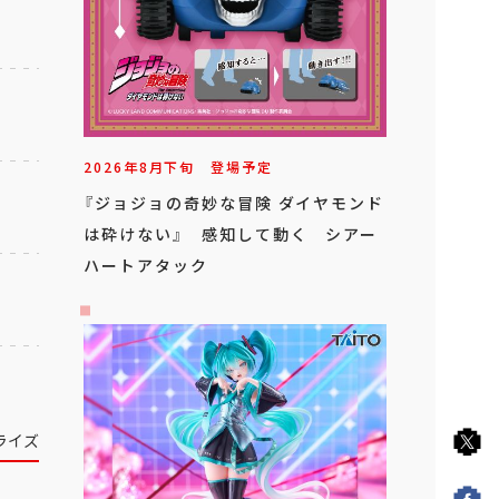
2026年
8
月
下旬
登場予定
『ジョジョの奇妙な冒険 ダイヤモンド
は砕けない』 感知して動く シアー
ハートアタック
ライズ