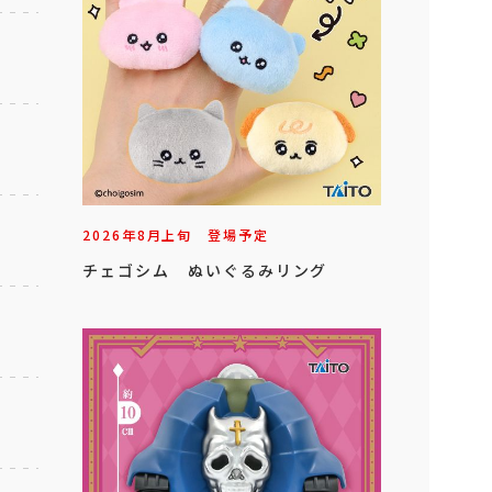
2026年
8
月
上旬
登場予定
チェゴシム ぬいぐるみリング