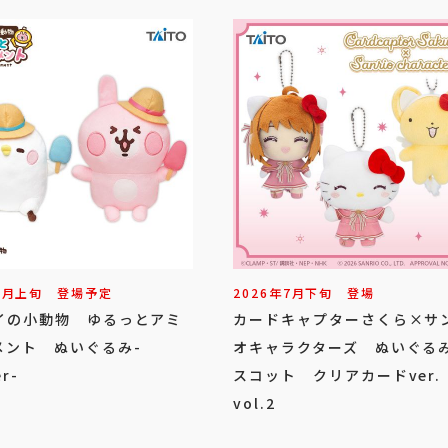
8
月
上旬
登場予定
2026年
7
月
下旬
登場
イの小動物 ゆるっとアミ
カードキャプターさくら×サ
メント ぬいぐるみ-
オキャラクターズ ぬいぐる
r-
スコット クリアカードver
vol.2