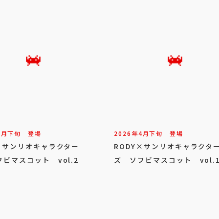
5
月
下旬
登場
2026年
4
月
下旬
登場
Y×サンリオキャラクター
RODY×サンリオキャラクタ
ビマスコット vol.2
ズ ソフビマスコット vol.