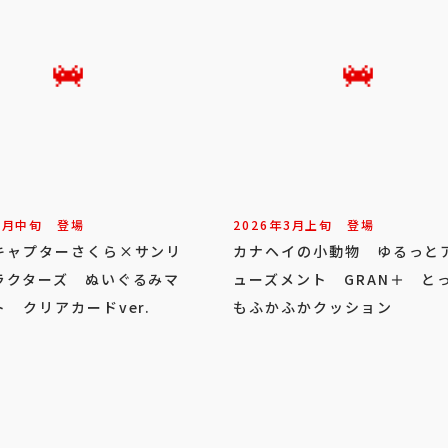
3
月
中旬
登場
2026年
3
月
上旬
登場
キャプターさくら×サンリ
カナヘイの小動物 ゆるっと
ラクターズ ぬいぐるみマ
ューズメント GRAN＋ と
 クリアカードver.
もふかふかクッション