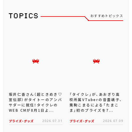
おすすめトピックス
坂井仁香さん（超ときめき♡
「タイクレ」が、あおぎり高
宣伝部）がタイトーのアンバ
校所属VTuberの音霊魂子、
サダーに就任！タイクレの
栗駒こまるによる「たまこ
WEB CMが8月1日よ...
ま」初のプライズを7...
プライズ・グッズ
2026.07.31
プライズ・グッズ
2026.07.09