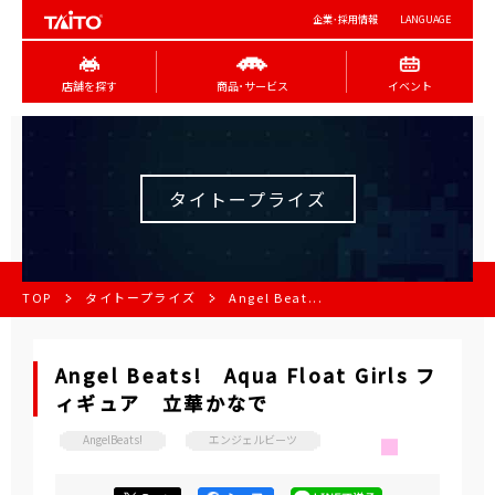
企業･採用情報
LANGUAGE
店舗を探す
商品･サービス
イベント
タイトープライズ
TOP
タイトープライズ
Angel Beat...
Angel Beats! Aqua Float Girls フ
ィギュア 立華かなで
AngelBeats!
エンジェルビーツ