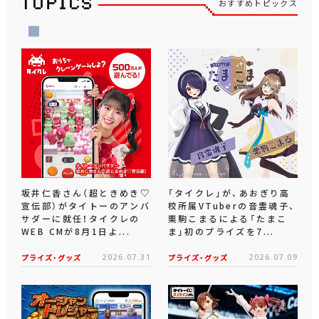
おすすめトピックス
坂井仁香さん（超ときめき♡
「タイクレ」が、あおぎり高
宣伝部）がタイトーのアンバ
校所属VTuberの音霊魂子、
サダーに就任！タイクレの
栗駒こまるによる「たまこ
WEB CMが8月1日よ...
ま」初のプライズを7...
プライズ・グッズ
2026.07.31
プライズ・グッズ
2026.07.09