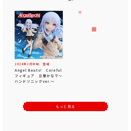
2024年
1
月
中旬
登場
Angel Beats! Coreful
フィギュア 立華かなで～
ハンドソニックver.～
もっと見る