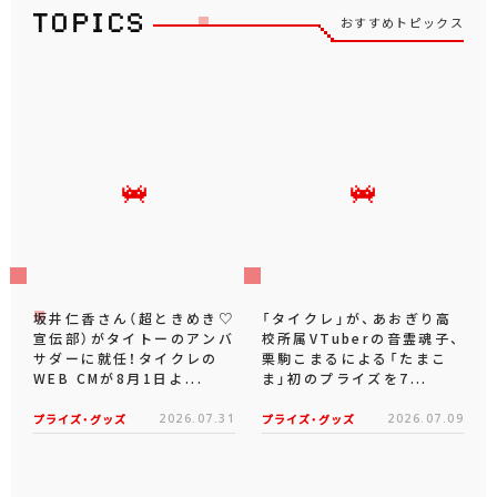
おすすめトピックス
坂井仁香さん（超ときめき♡
「タイクレ」が、あおぎり高
宣伝部）がタイトーのアンバ
校所属VTuberの音霊魂子、
サダーに就任！タイクレの
栗駒こまるによる「たまこ
WEB CMが8月1日よ...
ま」初のプライズを7...
プライズ・グッズ
2026.07.31
プライズ・グッズ
2026.07.09