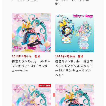
定）
2025年
4
月
中旬
登場
2025年
4
月
中旬
登場
初音ミク×Rody AMP＋
初音ミク×Rody 描き下
フィギュア～39／サンキ
ろしBIGアクリルスタンド
ューver.～
～39／サンキュー＆メル
ヘン～