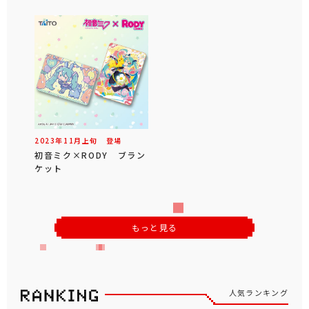
2023年
11
月
上旬
登場
初音ミク×RODY ブラン
ケット
もっと見る
人気ランキング