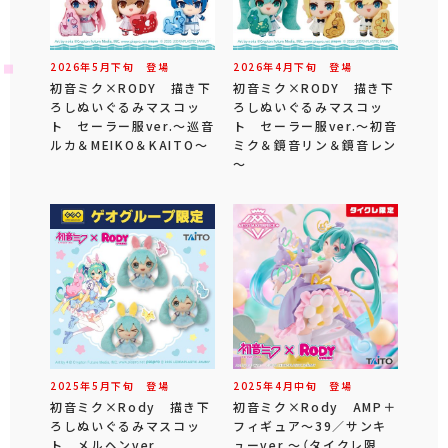
2026年
5
月
下旬
登場
2026年
4
月
下旬
登場
初音ミク×RODY 描き下
初音ミク×RODY 描き下
ろしぬいぐるみマスコッ
ろしぬいぐるみマスコッ
ト セーラー服ver.～巡音
ト セーラー服ver.～初音
ルカ＆MEIKO＆KAITO～
ミク＆鏡音リン＆鏡音レン
～
2025年
5
月
下旬
登場
2025年
4
月
中旬
登場
初音ミク×Rody 描き下
初音ミク×Rody AMP＋
ろしぬいぐるみマスコッ
フィギュア～39／サンキ
ト メルヘンver.
ューver.～（タイクレ限