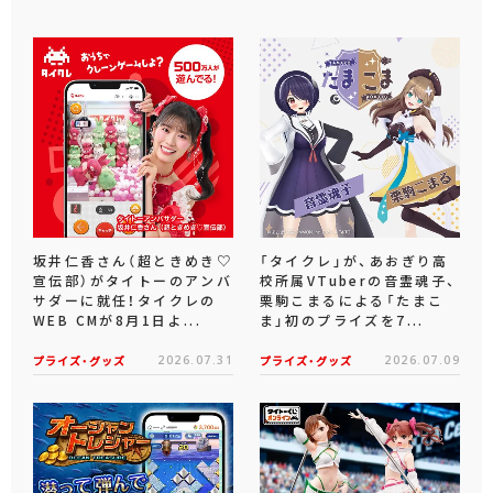
坂井仁香さん（超ときめき♡
「タイクレ」が、あおぎり高
宣伝部）がタイトーのアンバ
校所属VTuberの音霊魂子、
サダーに就任！タイクレの
栗駒こまるによる「たまこ
WEB CMが8月1日よ...
ま」初のプライズを7...
プライズ・グッズ
2026.07.31
プライズ・グッズ
2026.07.09