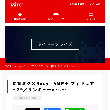
企業･採用情報
LANGUAGE
店舗を探す
商品･サービス
イベント
タイトープライズ
TOP
タイトープライズ
初音ミク×Rody ...
初音ミク×Rody AMP＋ フィギュア
～39／サンキューver.～
初音ミク×Rody