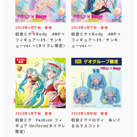
2024年
2
月
下旬
登場
2024年
2
月
下旬
登場
初音ミク×Rody AMP＋
初音ミク×Rody AMP＋
フィギュア～39／サンキ
フィギュア～39／サンキ
ューver.～(タイクレ限定）
ューver.～
2024年
2
月
下旬
登場
2024年
2
月
中旬
登場
初音ミク Fashion フィ
初音ミク×ロディ ぬいぐ
ギュア Uniform(タイクレ
るみマスコット
限定）