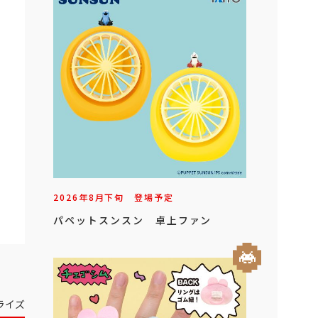
2026年
8
月
下旬
登場予定
パペットスンスン 卓上ファン
ライズ