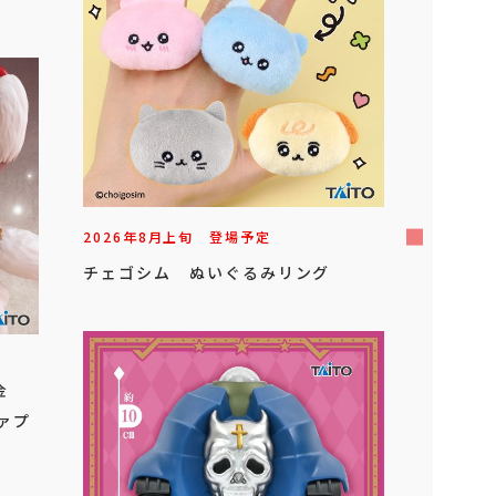
2026年
8
月
上旬
登場予定
チェゴシム ぬいぐるみリング
金
ファプ