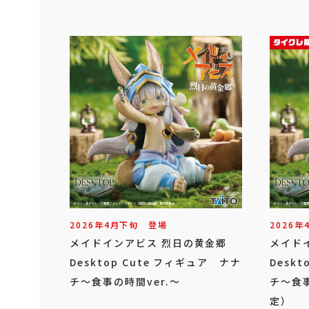
2026年
4
月
下旬
登場
2026年
メイドインアビス 烈日の黄金郷
メイド
Desktop Cute フィギュア ナナ
Desk
チ～食事の時間ver.～
チ～食事
定）