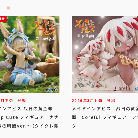
4
月
下旬
登場
2026年
3
月
上旬
登場
インアビス 烈日の黄金郷
メイドインアビス 烈日の黄
top Cute フィギュア ナナ
郷 Coreful フィギュア 
の時間ver.～（タイクレ限
タ