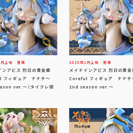
1
月
上旬
登場
2025年
1
月
上旬
登場
インアビス 烈日の黄金郷
メイドインアビス 烈日の黄
ful フィギュア ナナチ～
Coreful フィギュア ナナチ
eason ver.～（タイクレ限
2nd season ver.～