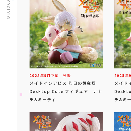
© TAITO CORPORATION
2025年
9
月
中旬
登場
2025年
メイドインアビス 烈日の黄金郷
メイド
Desktop Cute フィギュア ナナ
Desk
チ&ミーティ
チ&ミ