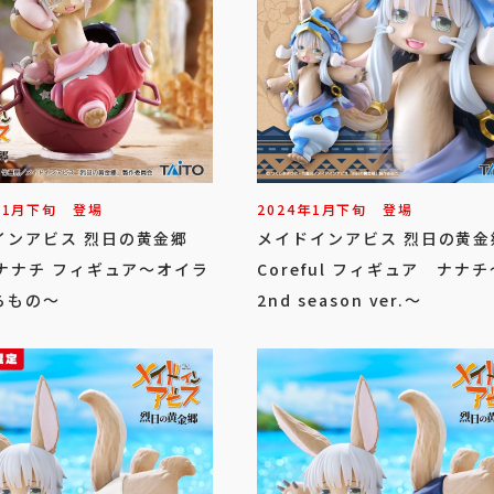
11
月
下旬
登場
2024年
1
月
下旬
登場
インアビス 烈日の黄金郷
メイドインアビス 烈日の黄
 ナナチ フィギュア～オイラ
Coreful フィギュア ナナチ
らもの～
2nd season ver.～