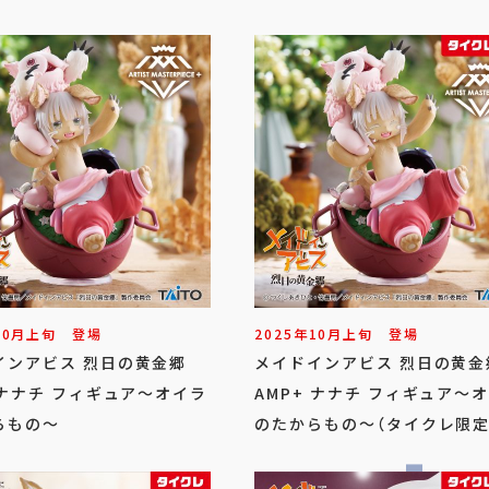
10
月
上旬
登場
2025年
10
月
上旬
登場
インアビス 烈日の黄金郷
メイドインアビス 烈日の黄
 ナナチ フィギュア～オイラ
AMP+ ナナチ フィギュア～
らもの～
のたからもの～（タイクレ限定