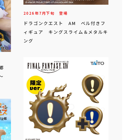
2026年
7
月
下旬
登場
ドラゴンクエスト AM ベル付きフ
ィギュア キングスライム＆メタルキ
ング
金郷
～