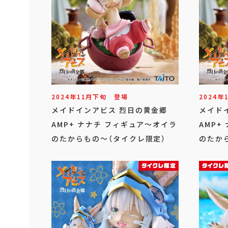
2024年
11
月
下旬
登場
2024年
メイドインアビス 烈日の黄金郷
メイド
AMP+ ナナチ フィギュア～オイラ
AMP+
のたからもの～（タイクレ限定）
のたか