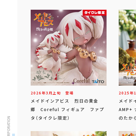
2026年
3
月
上旬
登場
2025年
メイドインアビス 烈日の黄金
メイド
郷 Coreful フィギュア ファプ
AMP+
タ（タイクレ限定）
のたか