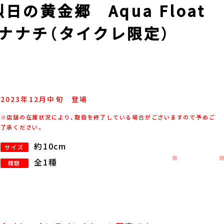
の黄金郷 Aqua Float
ア ナナチ（タイクレ限定）
2023年
12
月
中旬
登場
※店舗の在庫状況により、取扱を終了している場合がございますので予めご
了承ください。
約10cm
サイズ
全1種
種類