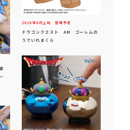
2026年
8
月
上旬
登場予定
ドラゴンクエスト AM ゴーレムの
うでいれまくら
金郷
～