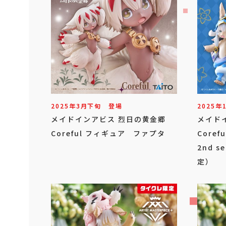
2025年
3
月
下旬
登場
2025年
メイドインアビス 烈日の黄金郷
メイド
Coreful フィギュア ファプタ
Core
2nd s
定）