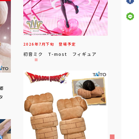
2026年
7
月
下旬
登場予定
初音ミク T-most フィギュア
金郷
タ