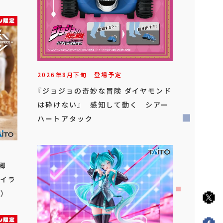
2026年
8
月
下旬
登場予定
『ジョジョの奇妙な冒険 ダイヤモンド
は砕けない』 感知して動く シアー
ハートアタック
金郷
オイラ
）