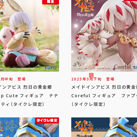
9
月
中旬
登場
2025年
3
月
下旬
登場
インアビス 烈日の黄金郷
メイドインアビス 烈日の黄
top Cute フィギュア ナナ
Coreful フィギュア ファプ
ーティ（タイクレ限定）
（タイクレ限定）