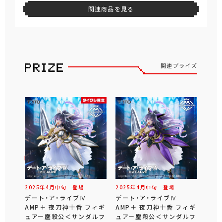
関連商品を見る
関連プライズ
2025年
4
月
中旬
登場
2025年
4
月
中旬
登場
デート・ア・ライブⅣ
デート・ア・ライブⅣ
AMP＋ 夜刀神十香 フィギ
AMP＋ 夜刀神十香 フィギ
ュアー鏖殺公＜サンダルフ
ュアー鏖殺公＜サンダルフ