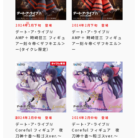
2024年
2
月
下旬
登場
2024年
2
月
下旬
登場
デート・ア・ライブⅣ
デート・ア・ライブⅣ
AMP＋ 時崎狂三 フィギュ
AMP＋ 時崎狂三 フィギュ
アー刻々帝＜ザフキエル＞
アー刻々帝＜ザフキエル＞
ー(タイクレ限定）
ー
2024年
2
月
中旬
登場
2024年
2
月
中旬
登場
デート・ア・ライブⅣ
デート・ア・ライブⅣ
Coreful フィギュア 夜
Coreful フィギュア 夜
刀神十香～和ゴスver.～
刀神十香～和ゴスver.～