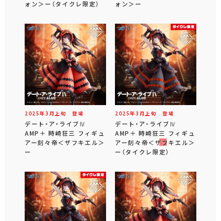
ォン＞ー（タイクレ限定）
ォン＞ー
2025年
3
月
上旬
登場
2025年
3
月
上旬
登場
デート・ア・ライブⅣ
デート・ア・ライブⅣ
AMP＋ 時崎狂三 フィギュ
AMP＋ 時崎狂三 フィギュ
アー刻々帝＜ザフキエル＞
アー刻々帝＜ザフキエル＞
ー
ー（タイクレ限定）