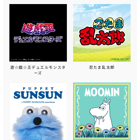
遊☆戯☆王デュエルモンスタ
忍たま乱太郎
ーズ