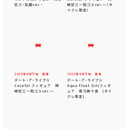
狂三~私服ver.~
崎狂三～和ゴスver.～（タ
イクレ限定）
2023年
6
月
下旬
登場
2023年
4
月
下旬
登場
デート・ア・ライブⅣ
デート・ア・ライブⅣ
Coreful フィギュア 時
Aqua Float Gilsフィギ
崎狂三～和ゴスver.～
ュア 夜刀神十香 (タイ
クレ限定)