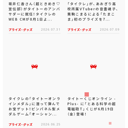
坂井仁香さん（超ときめき♡
「タイクレ」が、あおぎり高
宣伝部）がタイトーのアンバ
校所属VTuberの音霊魂子、
サダーに就任！タイクレの
栗駒こまるによる「たまこ
WEB CMが8月1日よ...
ま」初のプライズを7...
プライズ・グッズ
2026.07.31
プライズ・グッズ
2026.07.09
タイクレの「タイトーオンラ
タイトーくじオンライン -
インメダル」に潜って弾んで
Plus- に「とある科学の超
お宝ゲット！ピンパネル型メ
電磁砲T」くじが6月19日
ダルゲーム「オーシャン...
（金）登場！
プライズ・グッズ
2026.06.25