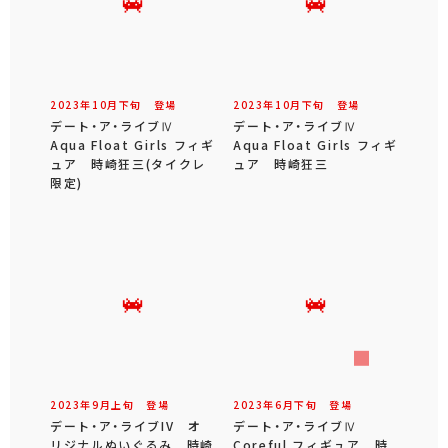
2023年
10
月
下旬
登場
2023年
10
月
下旬
登場
デート・ア・ライブⅣ
デート・ア・ライブⅣ
Aqua Float Girls フィギ
Aqua Float Girls フィギ
ュア 時崎狂三(タイクレ
ュア 時崎狂三
限定)
2023年
9
月
上旬
登場
2023年
6
月
下旬
登場
デート・ア・ライブIV オ
デート・ア・ライブⅣ
リジナルぬいぐるみ 時崎
Coreful フィギュア 時