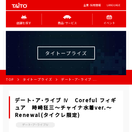
企業･採用情報
LANGUAGE
店舗を探す
商品･サービス
イベント
タイトープライズ
TOP
タイトープライズ
デート・ア・ライブ ...
デート・ア・ライブ Ⅳ Coreful フィギ
ュア 時崎狂三～チャイナ水着ver.～
Renewal(タイクレ限定)
デート・ア・ライブⅣ