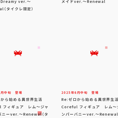
 Dreamy ver.～
メイドver.～Renewal
wal（タイクレ限定）
6
月
中旬
登場
2025年
6
月
中旬
登場
ゼロから始める異世界生活
Re:ゼロから始める異世界
ful フィギュア レム～ジャ
Coreful フィギュア レム
ニーver.～Renewal（タ
ンパーバニーver.～Renewa