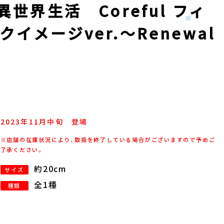
世界生活 Coreful フィ
イメージver.～Renewal
2023年
11
月
中旬
登場
※店舗の在庫状況により、取扱を終了している場合がございますので予めご
了承ください。
約20cm
サイズ
全1種
種類