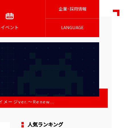
企業･採用情報
イベント
LANGUAGE
ジver.～Renew...
人気ランキング