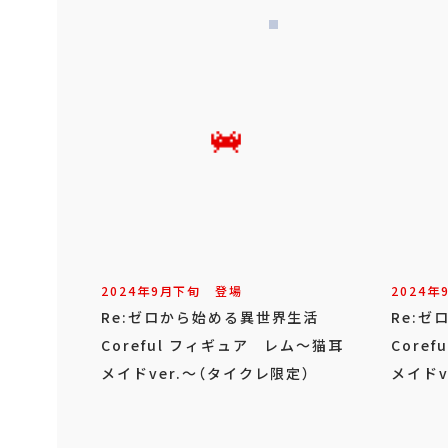
2024年
9
月
下旬
登場
2024年
Re:ゼロから始める異世界生活
Re:
Coreful フィギュア レム～猫耳
Core
メイドver.～（タイクレ限定）
メイドv