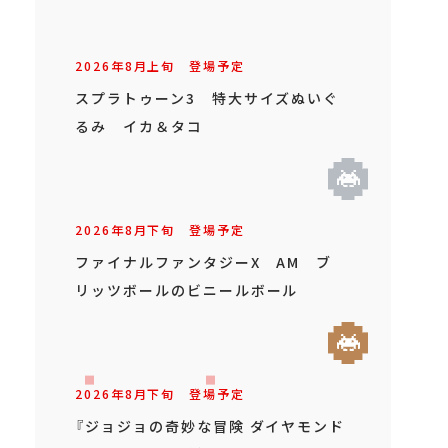
2026年
8
月
上旬
登場予定
スプラトゥーン3 特大サイズぬいぐ
るみ イカ＆タコ