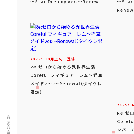
～Star Dreamy ver.～Renewal
～Star
Rene
2025年
10
月
上旬
登場
Re:ゼロから始める異世界生活
Coreful フィギュア レム～猫耳
メイドver.～Renewal（タイクレ
限定）
2025年
Re:
Core
ンパーバ