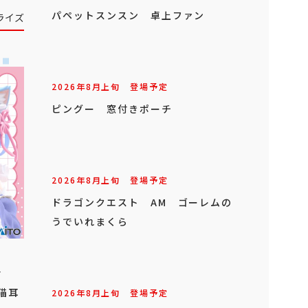
ライズ
2026年
7
月
下旬
登場
初音ミク T-most フィギュア
生活
～猫耳