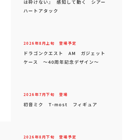
2026年
8
月
下旬
登場予定
ファイナルファンタジーX AM ブ
リッツボールのビニールボール
2026年
8
月
下旬
登場予定
『ジョジョの奇妙な冒険 ダイヤモンド
は砕けない』 感知して動く シアー
ハートアタック
2026年
8
月
上旬
登場予定
ドラゴンクエスト AM ガジェット
ケース ～40周年記念デザイン～