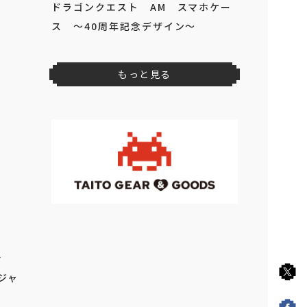
2026年
8
月
下旬
登場予定
パペットスンスン 卓上ファン
2026年
8
月
上旬
登場予定
ピングー 窓付きポーチ
2026年
8
月
上旬
登場予定
ドラゴンクエスト AM ゴーレムの
うでいれまくら
生活
～ジャ
l