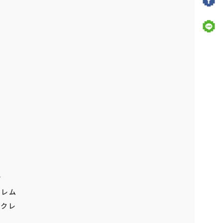
2026年
8
月
上旬
登場予定
ドラゴンクエスト AM スマホケー
ス ～40周年記念デザイン～
もっと見る
生活
 レム
タイクレ