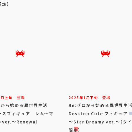
限定）
2
月
上旬
登場
2025年
1
月
下旬
登場
ゼロから始める異世界生活
Re:ゼロから始める異世界
ャスフィギュア レム～マ
Desktop Cute フィギュア
ver.～Renewal
～Star Dreamy ver.～（
限定）