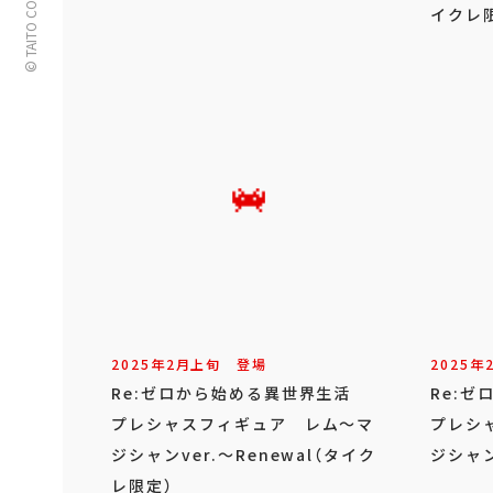
© TAITO CORPORATION
イクレ
2025年
2
月
上旬
登場
2025年
Re:ゼロから始める異世界生活
Re:
プレシャスフィギュア レム～マ
プレシ
ジシャンver.～Renewal（タイク
ジシャン
レ限定）