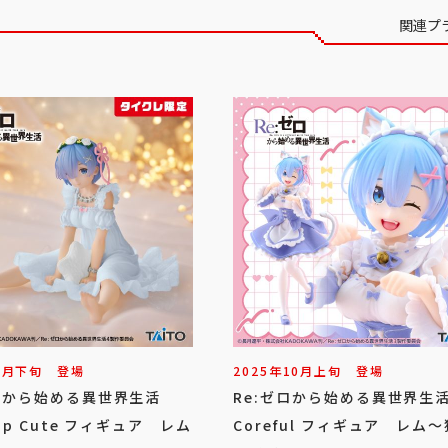
関連プ
7
月
下旬
登場
2025年
10
月
上旬
登場
ゼロから始める異世界生活
Re:ゼロから始める異世界
top Cute フィギュア レム
Coreful フィギュア レム