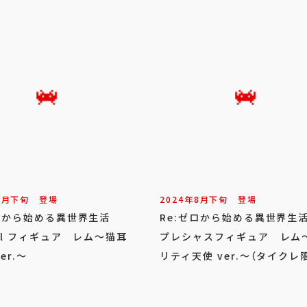
9
月
下旬
登場
2024年
8
月
下旬
登場
ゼロから始める異世界生活
Re:ゼロから始める異世界
ful フィギュア レム～猫耳
プレシャスフィギュア レム
er.～
リティ天使 ver.～（タイクレ