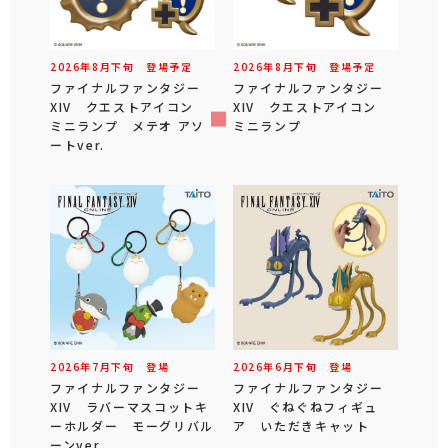
2026年
8
月
下旬
登場予定
2026年
8
月
下旬
登場予定
ファイナルファンタジー
ファイナルファンタジー
XIV クエストアイコン
XIV クエストアイコン
ミニランプ メテオ アソ
ミニランプ
ートver.
2026年
7
月
下旬
登場
2026年
6
月
下旬
登場
ファイナルファンタジー
ファイナルファンタジー
XIV ラバーマスコットキ
XIV ぐねぐねフィギュ
ーホルダー モーグリバル
ア いただきキャット
ーンver.