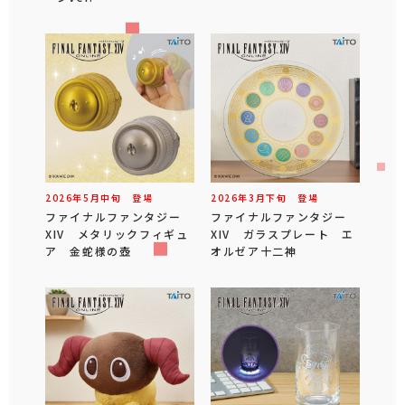
2026年
5
月
中旬
登場
2026年
3
月
下旬
登場
ファイナルファンタジー
ファイナルファンタジー
XIV メタリックフィギュ
XIV ガラスプレート エ
ア 金蛇様の壺
オルゼア十二神