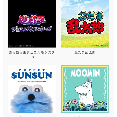
遊☆戯☆王デュエルモンスタ
忍たま乱太郎
ーズ