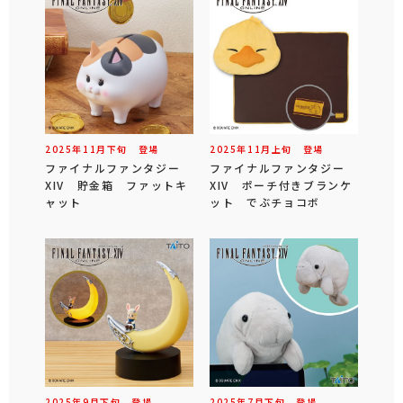
2025年
11
月
下旬
登場
2025年
11
月
上旬
登場
ファイナルファンタジー
ファイナルファンタジー
XIV 貯金箱 ファットキ
XIV ポーチ付きブランケ
ャット
ット でぶチョコボ
2025年
9
月
下旬
登場
2025年
7
月
下旬
登場