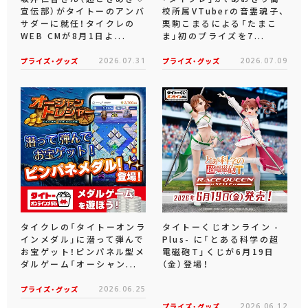
宣伝部）がタイトーのアンバ
校所属VTuberの音霊魂子、
サダーに就任！タイクレの
栗駒こまるによる「たまこ
WEB CMが8月1日よ...
ま」初のプライズを7...
プライズ・グッズ
2026.07.31
プライズ・グッズ
2026.07.09
タイクレの「タイトーオンラ
タイトーくじオンライン -
インメダル」に潜って弾んで
Plus- に「とある科学の超
お宝ゲット！ピンパネル型メ
電磁砲T」くじが6月19日
ダルゲーム「オーシャン...
（金）登場！
プライズ・グッズ
2026.06.25
プライズ・グッズ
2026.06.12