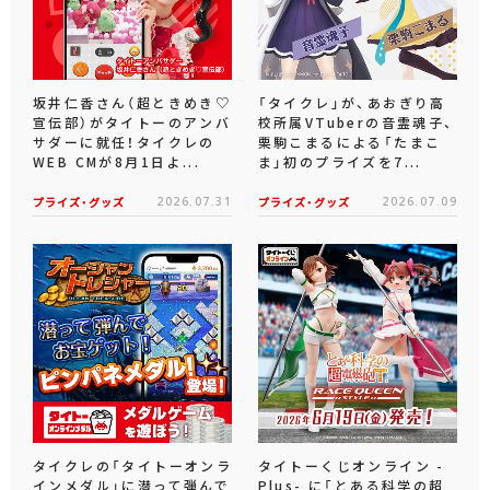
坂井仁香さん（超ときめき♡
「タイクレ」が、あおぎり高
宣伝部）がタイトーのアンバ
校所属VTuberの音霊魂子、
サダーに就任！タイクレの
栗駒こまるによる「たまこ
WEB CMが8月1日よ...
ま」初のプライズを7...
プライズ・グッズ
2026.07.31
プライズ・グッズ
2026.07.09
タイクレの「タイトーオンラ
タイトーくじオンライン -
インメダル」に潜って弾んで
Plus- に「とある科学の超