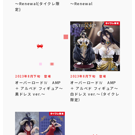
～Renewal(タイクレ限
～Renewal
定)
2023年
8
月
下旬
登場
2023年
8
月
下旬
登場
オーバーロードⅣ AMP
オーバーロードⅣ AMP
＋ アルベド フィギュア～
＋ アルベド フィギュア～
黒ドレス ver.～
白ドレス ver.～（タイクレ
限定）