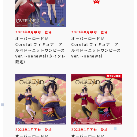
2023年
8
月
中旬
登場
2023年
8
月
中旬
登場
オーバーロードⅣ
オーバーロードⅣ
Coreful フィギュア ア
Coreful フィギュア ア
ルベド～ニットワンピース
ルベド～ニットワンピース
ver.～Renewal（タイクレ
ver.～Renewal
限定）
2023年
1
月
下旬
登場
2023年
1
月
下旬
登場
オーバーロードⅣ
オーバーロードⅣ