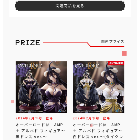
関連商品を見る
関連プライズ
2024年
2
月
下旬
登場
2024年
2
月
下旬
登場
オーバーロードⅣ AMP
オーバーロードⅣ AMP
＋ アルベド フィギュア～
＋ アルベド フィギュア～
黒ドレス ver.～
白ドレス ver.～(タイクレ