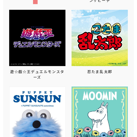
ンザビーチ
遊☆戯☆王デュエルモンスタ
忍たま乱太郎
ーズ