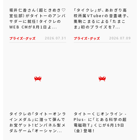
坂井仁香さん（超ときめき♡
「タイクレ」が、あおぎり高
宣伝部）がタイトーのアンバ
校所属VTuberの音霊魂子、
サダーに就任！タイクレの
栗駒こまるによる「たまこ
WEB CMが8月1日よ...
ま」初のプライズを7...
プライズ・グッズ
2026.07.31
プライズ・グッズ
2026.07.09
タイクレの「タイトーオンラ
タイトーくじオンライン -
インメダル」に潜って弾んで
Plus- に「とある科学の超
お宝ゲット！ピンパネル型メ
電磁砲T」くじが6月19日
ダルゲーム「オーシャン...
（金）登場！