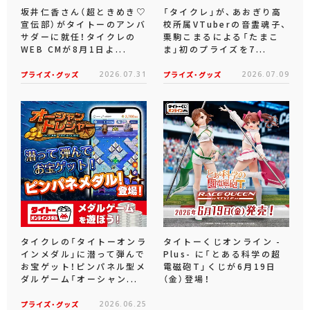
坂井仁香さん（超ときめき♡
「タイクレ」が、あおぎり高
宣伝部）がタイトーのアンバ
校所属VTuberの音霊魂子、
サダーに就任！タイクレの
栗駒こまるによる「たまこ
WEB CMが8月1日よ...
ま」初のプライズを7...
プライズ・グッズ
2026.07.31
プライズ・グッズ
2026.07.09
タイクレの「タイトーオンラ
タイトーくじオンライン -
インメダル」に潜って弾んで
Plus- に「とある科学の超
お宝ゲット！ピンパネル型メ
電磁砲T」くじが6月19日
ダルゲーム「オーシャン...
（金）登場！
プライズ・グッズ
2026.06.25