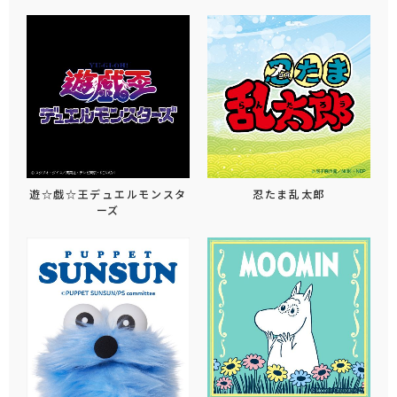
遊☆戯☆王デュエルモンスタ
忍たま乱太郎
ーズ