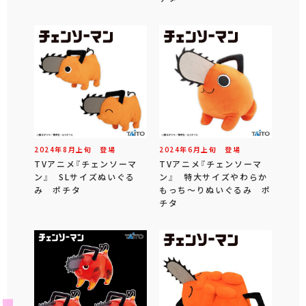
2024年
8
月
上旬
登場
2024年
6
月
上旬
登場
TVアニメ『チェンソーマ
TVアニメ『チェンソーマ
ン』 SLサイズぬいぐる
ン』 特大サイズやわらか
み ポチタ
もっち～りぬいぐるみ ポ
チタ