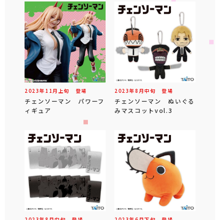
2023年
11
月
上旬
登場
2023年
8
月
中旬
登場
チェンソーマン パワーフ
チェンソーマン ぬいぐる
ィギュア
みマスコットvol.3
2023年
8
月
中旬
登場
2023年
6
月
下旬
登場