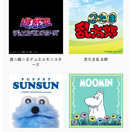
遊☆戯☆王デュエルモンスタ
忍たま乱太郎
ーズ