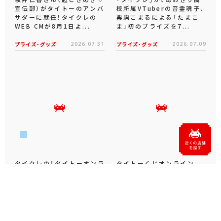
宣伝部）がタイトーのアンバ
校所属VTuberの音霊魂子、
サダーに就任！タイクレの
栗駒こまるによる「たまこ
WEB CMが8月1日よ...
ま」初のプライズを7...
プライズ・グッズ
2026.07.31
プライズ・グッズ
2026.07.09
タイクレの「タイトーオンラ
タイトーくじオンライン -
インメダル」に潜って弾んで
Plus- に「とある科学の超
お宝ゲット！ピンパネル型メ
電磁砲T」くじが6月19日
ダルゲーム「オーシャン...
（金）登場！
プライズ・グッズ
2026.06.25
プライズ・グッズ
2026.06.12