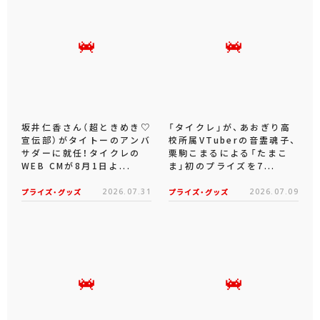
坂井仁香さん（超ときめき♡
「タイクレ」が、あおぎり高
宣伝部）がタイトーのアンバ
校所属VTuberの音霊魂子、
サダーに就任！タイクレの
栗駒こまるによる「たまこ
WEB CMが8月1日よ...
ま」初のプライズを7...
プライズ・グッズ
2026.07.31
プライズ・グッズ
2026.07.09