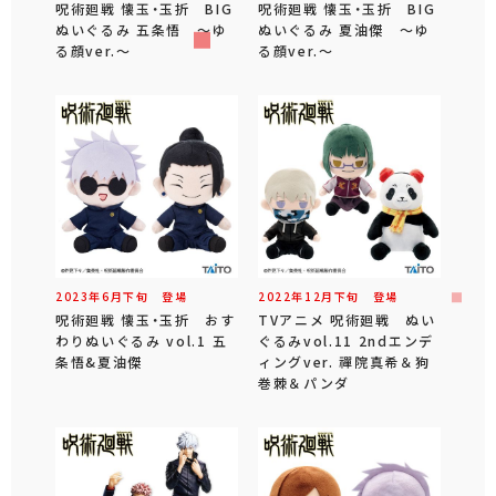
呪術廻戦 懐玉・玉折 BIG
呪術廻戦 懐玉・玉折 BIG
ぬいぐるみ 五条悟 ～ゆ
ぬいぐるみ 夏油傑 ～ゆ
る顔ver.～
る顔ver.～
2023年
6
月
下旬
登場
2022年
12
月
下旬
登場
呪術廻戦 懐玉・玉折 おす
TVアニメ 呪術廻戦 ぬい
わりぬいぐるみ vol.1 五
ぐるみvol.11 2ndエンデ
条悟&夏油傑
ィングver. 禪院真希＆狗
巻棘＆パンダ