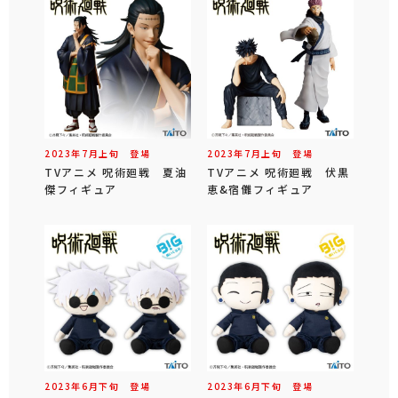
2023年
7
月
上旬
登場
2023年
7
月
上旬
登場
TVアニメ 呪術廻戦 夏油
TVアニメ 呪術廻戦 伏黒
傑フィギュア
恵&宿儺フィギュア
2023年
6
月
下旬
登場
2023年
6
月
下旬
登場