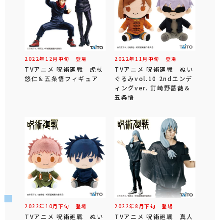
2022年
12
月
中旬
登場
2022年
11
月
中旬
登場
TVアニメ 呪術廻戦 虎杖
TVアニメ 呪術廻戦 ぬい
悠仁＆五条悟フィギュア
ぐるみvol.10 2ndエンデ
ィングver. 釘崎野薔薇＆
五条悟
2022年
10
月
下旬
登場
2022年
8
月
下旬
登場
TVアニメ 呪術廻戦 ぬい
TVアニメ 呪術廻戦 真人