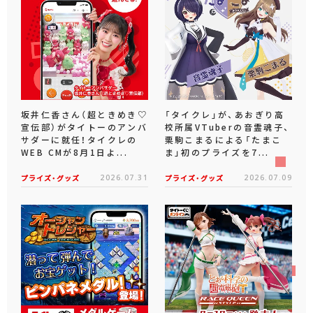
坂井仁香さん（超ときめき♡
「タイクレ」が、あおぎり高
宣伝部）がタイトーのアンバ
校所属VTuberの音霊魂子、
サダーに就任！タイクレの
栗駒こまるによる「たまこ
WEB CMが8月1日よ...
ま」初のプライズを7...
プライズ・グッズ
2026.07.31
プライズ・グッズ
2026.07.09