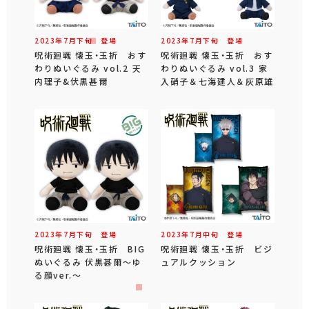
2023年
7
月
下旬
登場
2023年
7
月
下旬
登場
呪術廻戦 懐玉・玉折 おす
呪術廻戦 懐玉・玉折 おす
わりぬいぐるみ vol.2 天
わりぬいぐるみ vol.3 家
内理子&伏黒甚爾
入硝子＆七海建人＆灰原雄
2023年
7
月
下旬
登場
2023年
7
月
中旬
登場
呪術廻戦 懐玉・玉折 BIG
呪術廻戦 懐玉・玉折 ビジ
ぬいぐるみ 伏黒甚爾～ゆ
ュアルクッション
る顔ver.～