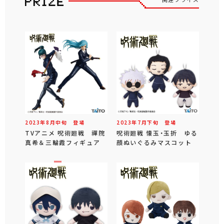
2023年
8
月
中旬
登場
2023年
7
月
下旬
登場
TVアニメ 呪術廻戦 禪院
呪術廻戦 懐玉・玉折 ゆる
真希＆三輪霞フィギュア
顔ぬいぐるみマスコット