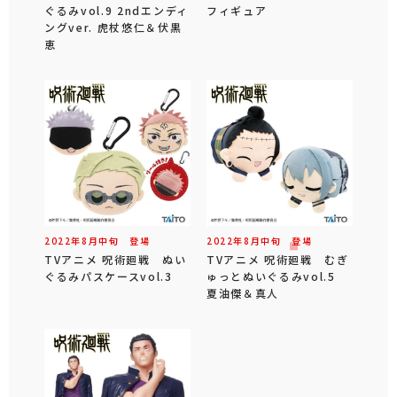
ぐるみvol.9 2ndエンディ
フィギュア
ングver. 虎杖悠仁＆伏黒
恵
2022年
8
月
中旬
登場
2022年
8
月
中旬
登場
TVアニメ 呪術廻戦 ぬい
TVアニメ 呪術廻戦 むぎ
ぐるみパスケースvol.3
ゅっとぬいぐるみvol.5
夏油傑＆真人