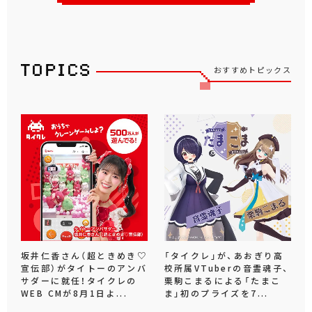
おすすめトピックス
坂井仁香さん（超ときめき♡
「タイクレ」が、あおぎり高
宣伝部）がタイトーのアンバ
校所属VTuberの音霊魂子、
サダーに就任！タイクレの
栗駒こまるによる「たまこ
WEB CMが8月1日よ...
ま」初のプライズを7...