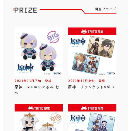
関連プライズ
2021年
11
月
下旬
登場
2021年
11
月
上旬
登場
原神 BIGぬいぐるみ 七
原神 ブランケットvol.2
七