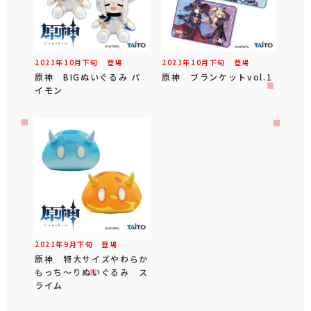
2021年
10
月
下旬
登場
2021年
10
月
下旬
登場
原神 BIGぬいぐるみ パ
原神 ブランケットvol.1
イモン
2021年
9
月
下旬
登場
原神 特大サイズやわらか
もっち～りぬいぐるみ ス
ライム