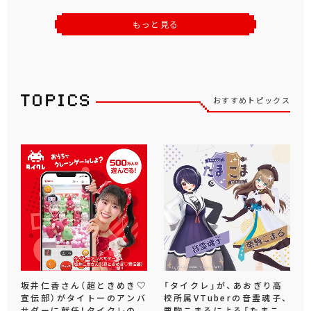
もっと見る
おすすめトピックス
坂井仁香さん（超ときめき♡
「タイクレ」が、あおぎり高
宣伝部）がタイトーのアンバ
校所属VTuberの音霊魂子、
サダーに就任！タイクレの
栗駒こまるによる「たまこ