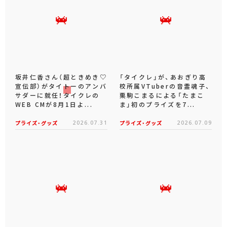
坂井仁香さん（超ときめき♡
「タイクレ」が、あおぎり高
宣伝部）がタイトーのアンバ
校所属VTuberの音霊魂子、
サダーに就任！タイクレの
栗駒こまるによる「たまこ
WEB CMが8月1日よ...
ま」初のプライズを7...
プライズ・グッズ
2026.07.31
プライズ・グッズ
2026.07.09