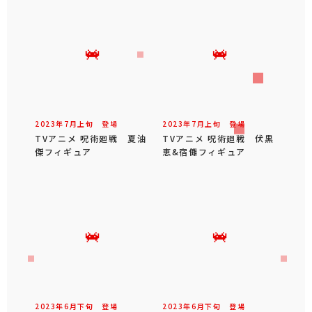
2023年
7
月
上旬
登場
2023年
7
月
上旬
登場
TVアニメ 呪術廻戦 夏油
TVアニメ 呪術廻戦 伏黒
傑フィギュア
恵&宿儺フィギュア
2023年
6
月
下旬
登場
2023年
6
月
下旬
登場