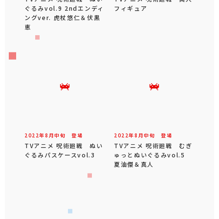
ぐるみvol.9 2ndエンディ
フィギュア
ングver. 虎杖悠仁＆伏黒
恵
2022年
8
月
中旬
登場
2022年
8
月
中旬
登場
TVアニメ 呪術廻戦 ぬい
TVアニメ 呪術廻戦 むぎ
ぐるみパスケースvol.3
ゅっとぬいぐるみvol.5
夏油傑＆真人