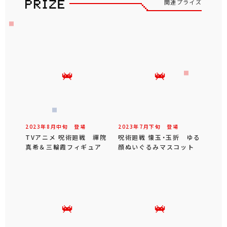
関連プライズ
2023年
8
月
中旬
登場
2023年
7
月
下旬
登場
TVアニメ 呪術廻戦 禪院
呪術廻戦 懐玉・玉折 ゆる
真希＆三輪霞フィギュア
顔ぬいぐるみマスコット