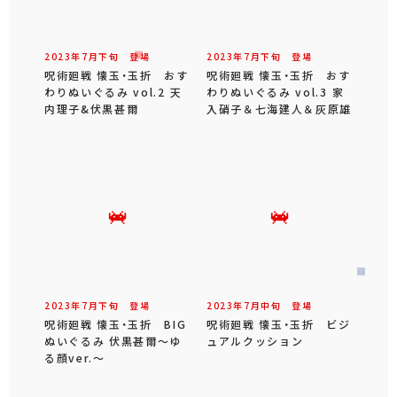
2023年
7
月
下旬
登場
2023年
7
月
下旬
登場
呪術廻戦 懐玉・玉折 おす
呪術廻戦 懐玉・玉折 おす
わりぬいぐるみ vol.2 天
わりぬいぐるみ vol.3 家
内理子&伏黒甚爾
入硝子＆七海建人＆灰原雄
2023年
7
月
下旬
登場
2023年
7
月
中旬
登場
呪術廻戦 懐玉・玉折 BIG
呪術廻戦 懐玉・玉折 ビジ
ぬいぐるみ 伏黒甚爾～ゆ
ュアルクッション
る顔ver.～