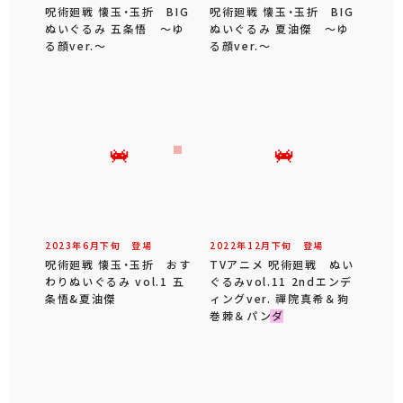
呪術廻戦 懐玉・玉折 BIG
呪術廻戦 懐玉・玉折 BIG
ぬいぐるみ 五条悟 ～ゆ
ぬいぐるみ 夏油傑 ～ゆ
る顔ver.～
る顔ver.～
2023年
6
月
下旬
登場
2022年
12
月
下旬
登場
呪術廻戦 懐玉・玉折 おす
TVアニメ 呪術廻戦 ぬい
わりぬいぐるみ vol.1 五
ぐるみvol.11 2ndエンデ
条悟&夏油傑
ィングver. 禪院真希＆狗
巻棘＆パンダ