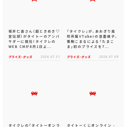
坂井仁香さん（超ときめき♡
「タイクレ」が、あおぎり高
宣伝部）がタイトーのアンバ
校所属VTuberの音霊魂子、
サダーに就任！タイクレの
栗駒こまるによる「たまこ
WEB CMが8月1日よ...
ま」初のプライズを7...
プライズ・グッズ
2026.07.31
プライズ・グッズ
2026.07.09
タイクレの「タイトーオンラ
タイトーくじオンライン -