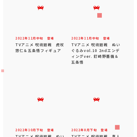
2022年
12
月
中旬
登場
2022年
11
月
中旬
登場
TVアニメ 呪術廻戦 虎杖
TVアニメ 呪術廻戦 ぬい
悠仁＆五条悟フィギュア
ぐるみvol.10 2ndエンデ
ィングver. 釘崎野薔薇＆
五条悟
2022年
10
月
下旬
登場
2022年
8
月
下旬
登場
TVアニメ 呪術廻戦 ぬい
TVアニメ 呪術廻戦 真人