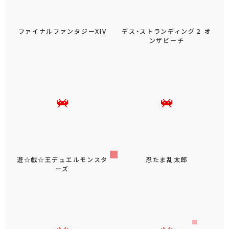
ファイナルファンタジーXIV
デス・ストランディング２ オ
ンザビーチ
遊☆戯☆王デュエルモンスタ
忍たま乱太郎
ーズ