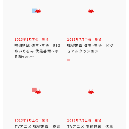
2023年
7
月
下旬
登場
2023年
7
月
中旬
登場
呪術廻戦 懐玉・玉折 BIG
呪術廻戦 懐玉・玉折 ビジ
ぬいぐるみ 伏黒甚爾～ゆ
ュアルクッション
る顔ver.～
2023年
7
月
上旬
登場
2023年
7
月
上旬
登場
TVアニメ 呪術廻戦 夏油
TVアニメ 呪術廻戦 伏黒