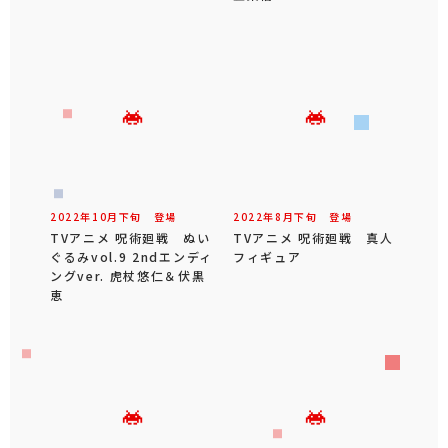
2022年
10
月
下旬
登場
2022年
8
月
下旬
登場
TVアニメ 呪術廻戦 ぬい
TVアニメ 呪術廻戦 真人
ぐるみvol.9 2ndエンディ
フィギュア
ングver. 虎杖悠仁＆伏黒
恵