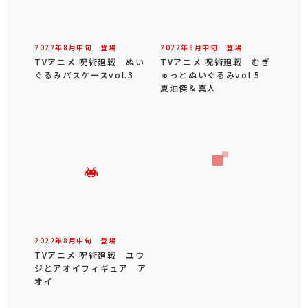
2022年
8
月
中旬
登場
2022年
8
月
中旬
登場
TVアニメ 呪術廻戦 ぬい
TVアニメ 呪術廻戦 むぎ
ぐるみパスケースvol.3
ゅっとぬいぐるみvol.5
夏油傑＆真人
2022年
8
月
中旬
登場
TVアニメ 呪術廻戦 ユウ
ジとアオイフィギュア ア
オイ