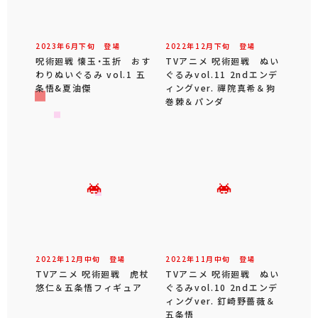
2023年
6
月
下旬
登場
2022年
12
月
下旬
登場
呪術廻戦 懐玉・玉折 おす
TVアニメ 呪術廻戦 ぬい
わりぬいぐるみ vol.1 五
ぐるみvol.11 2ndエンデ
条悟&夏油傑
ィングver. 禪院真希＆狗
巻棘＆パンダ
2022年
12
月
中旬
登場
2022年
11
月
中旬
登場
TVアニメ 呪術廻戦 虎杖
TVアニメ 呪術廻戦 ぬい
悠仁＆五条悟フィギュア
ぐるみvol.10 2ndエンデ
ィングver. 釘崎野薔薇＆
五条悟