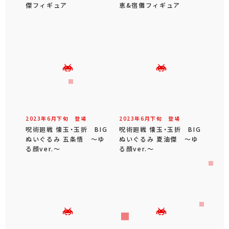
傑フィギュア
恵&宿儺フィギュア
2023年
6
月
下旬
登場
2023年
6
月
下旬
登場
呪術廻戦 懐玉・玉折 BIG
呪術廻戦 懐玉・玉折 BIG
ぬいぐるみ 五条悟 ～ゆ
ぬいぐるみ 夏油傑 ～ゆ
る顔ver.～
る顔ver.～