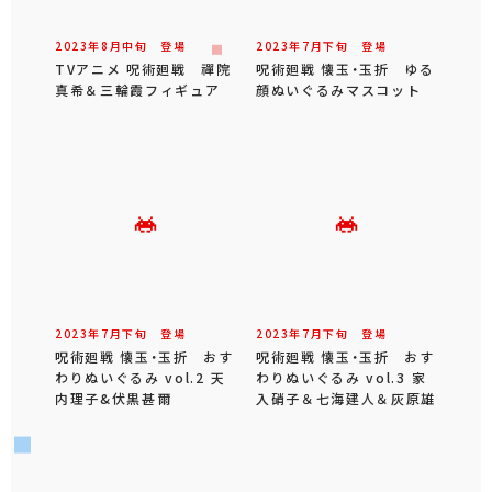
2023年
8
月
中旬
登場
2023年
7
月
下旬
登場
TVアニメ 呪術廻戦 禪院
呪術廻戦 懐玉・玉折 ゆる
真希＆三輪霞フィギュア
顔ぬいぐるみマスコット
2023年
7
月
下旬
登場
2023年
7
月
下旬
登場
呪術廻戦 懐玉・玉折 おす
呪術廻戦 懐玉・玉折 おす
わりぬいぐるみ vol.2 天
わりぬいぐるみ vol.3 家
内理子&伏黒甚爾
入硝子＆七海建人＆灰原雄