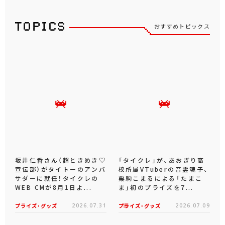
おすすめトピックス
坂井仁香さん（超ときめき♡
「タイクレ」が、あおぎり高
宣伝部）がタイトーのアンバ
校所属VTuberの音霊魂子、
サダーに就任！タイクレの
栗駒こまるによる「たまこ
WEB CMが8月1日よ...
ま」初のプライズを7...
プライズ・グッズ
2026.07.31
プライズ・グッズ
2026.07.09