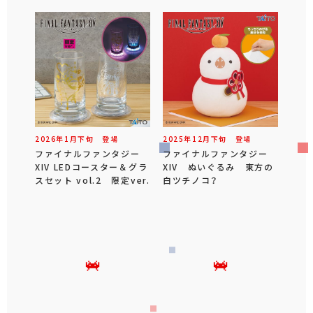
2026年
1
月
下旬
登場
2025年
12
月
下旬
登場
ファイナルファンタジー
ファイナルファンタジー
XIV LEDコースター＆グラ
XIV ぬいぐるみ 東方の
スセット vol.2 限定ver.
白ツチノコ？