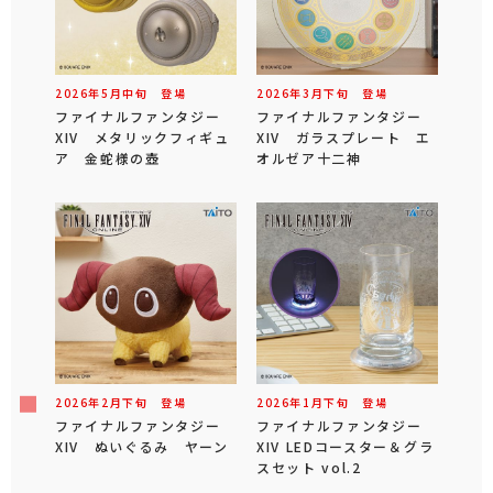
2026年
5
月
中旬
登場
2026年
3
月
下旬
登場
ファイナルファンタジー
ファイナルファンタジー
XIV メタリックフィギュ
XIV ガラスプレート エ
ア 金蛇様の壺
オルゼア十二神
2026年
2
月
下旬
登場
2026年
1
月
下旬
登場
ファイナルファンタジー
ファイナルファンタジー
XIV ぬいぐるみ ヤーン
XIV LEDコースター＆グラ
スセット vol.2