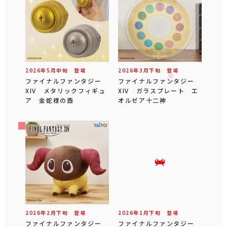
2026年
5
月
中旬
登場
2026年
3
月
下旬
登場
ファイナルファンタジー
ファイナルファンタジー
XIV メタリックフィギュ
XIV ガラスプレート エ
ア 金蛇様の壺
オルゼア十二神
2026年
2
月
下旬
登場
2026年
1
月
下旬
登場
ファイナルファンタジー
ファイナルファンタジー