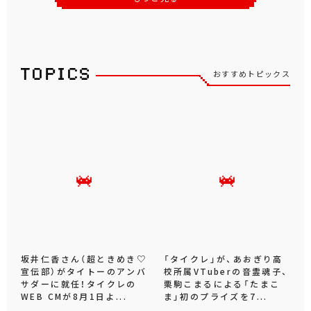
おすすめトピックス
坂井仁香さん（超ときめき♡
「タイクレ」が、あおぎり高
宣伝部）がタイトーのアンバ
校所属VTuberの音霊魂子、
サダーに就任！タイクレの
栗駒こまるによる「たまこ
WEB CMが8月1日よ...
ま」初のプライズを7...