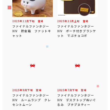
2025年
11
月
下旬
登場
2025年
11
月
上旬
登場
ファイナルファンタジー
ファイナルファンタジー
XIV 貯金箱 ファットキ
XIV ポーチ付きブランケ
ャット
ット でぶチョコボ
2025年
9
月
下旬
登場
2025年
7
月
下旬
登場
ファイナルファンタジー
ファイナルファンタジー
XIV ルームランプ クレ
XIV デスクトップぬいぐ
セントムーン
るみ プチプヌティー