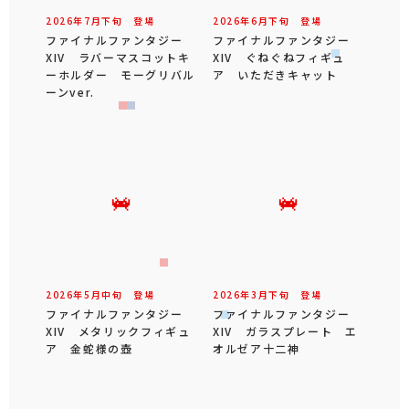
2026年
7
月
下旬
登場
2026年
6
月
下旬
登場
ファイナルファンタジー
ファイナルファンタジー
XIV ラバーマスコットキ
XIV ぐねぐねフィギュ
ーホルダー モーグリバル
ア いただきキャット
ーンver.
2026年
5
月
中旬
登場
2026年
3
月
下旬
登場
ファイナルファンタジー
ファイナルファンタジー
XIV メタリックフィギュ
XIV ガラスプレート エ
ア 金蛇様の壺
オルゼア十二神