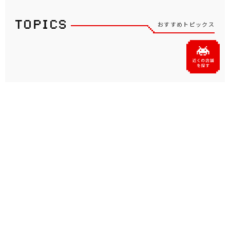
おすすめトピックス
坂井仁香さん（超ときめき♡
「タイクレ」が、あおぎり高
宣伝部）がタイトーのアンバ
校所属VTuberの音霊魂子、
サダーに就任！タイクレの
栗駒こまるによる「たまこ
WEB CMが8月1日よ...
ま」初のプライズを7...
プライズ・グッズ
2026.07.31
プライズ・グッズ
2026.07.09