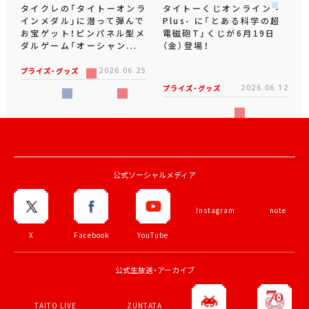
タイクレの「タイトーオンラ
タイトーくじオンライン -
インメダル」に潜って弾んで
Plus- に「とある科学の超
お宝ゲット！ピンパネル型メ
電磁砲T」くじが6月19日
ダルゲーム「オーシャン...
（金）登場！
プライズ・グッズ
2026.06.25
プライズ・グッズ
2026.06.12
公式ソーシャルメディア
Instagram
note
X
Facebook
YouTube
公式生放送・アーカイブ
TAITO LIVE
ZUNTATA