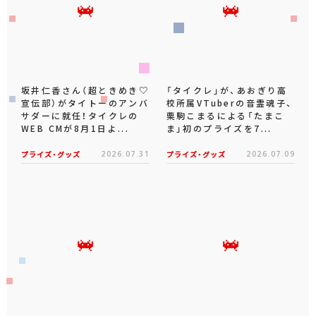
坂井仁香さん（超ときめき♡
「タイクレ」が、あおぎり高
宣伝部）がタイトーのアンバ
校所属VTuberの音霊魂子、
サダーに就任！タイクレの
栗駒こまるによる「たまこ
WEB CMが8月1日よ...
ま」初のプライズを7...
プライズ・グッズ
2026.07.31
プライズ・グッズ
2026.07.09