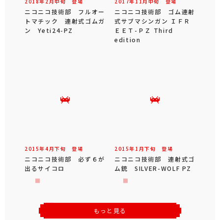
2018年
2
月
中旬
登場
2017年
11
月
中旬
登場
ニコニコ技術部 フルオー
ニコニコ技術部 ゴム連射
トマチック 連射式ゴムガ
式サブマシンガン ＩＦＲ
ン Yeti24-PZ
ＥＥＴ-ＰＺ Third
edition
2015年
4
月
下旬
登場
2015年
1
月
下旬
登場
ニコニコ技術部 必ず６が
ニコニコ技術部 連射式ゴ
出るサイコロ
ム銃 SILVER-WOLF PZ
もっと見る