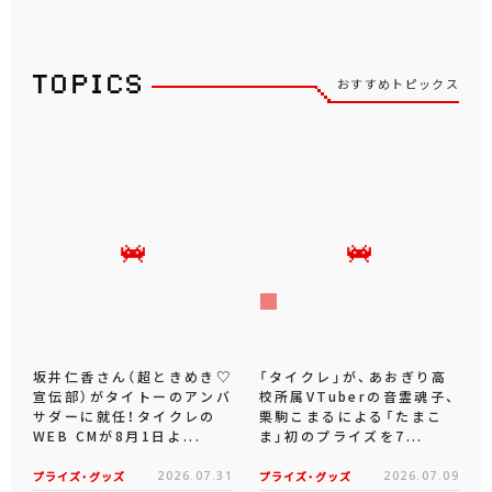
おすすめトピックス
坂井仁香さん（超ときめき♡
「タイクレ」が、あおぎり高
宣伝部）がタイトーのアンバ
校所属VTuberの音霊魂子、
サダーに就任！タイクレの
栗駒こまるによる「たまこ
WEB CMが8月1日よ...
ま」初のプライズを7...
プライズ・グッズ
2026.07.31
プライズ・グッズ
2026.07.09