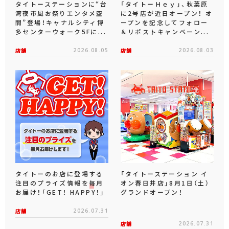
タイトーステーションに“台
「タイトーＨｅｙ」、秋葉原
湾夜市風お祭りエンタメ空
に2号店が近日オープン！ オ
間”登場！キャナルシティ博
ープンを記念してフォロー
多センターウォーク5Fに...
＆リポストキャンペーン...
店舗
2026.08.05
店舗
2026.08.03
タイトーのお店に登場する
「タイトーステーション イ
注目のプライズ情報を毎月
オン春日井店」8月1日（土）
お届け！「GET！ HAPPY！」
グランドオープン！
店舗
2026.07.31
店舗
2026.07.31