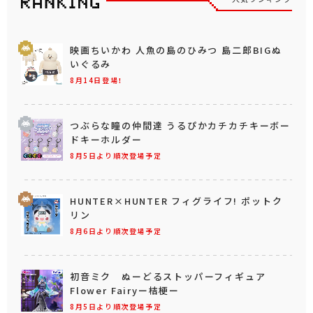
映画ちいかわ 人魚の島のひみつ 島二郎BIGぬ
いぐるみ
8月14日登場！
つぶらな瞳の仲間達 うるぴかカチカチキーボー
ドキーホルダー
8月5日より順次登場予定
HUNTER×HUNTER フィグライフ! ポットク
リン
8月6日より順次登場予定
初音ミク ぬーどるストッパーフィギュア
Flower Fairyー桔梗ー
8月5日より順次登場予定