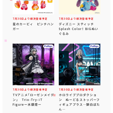
7月30日より順次登場予定
7月30日より順次登場予定
星のカービィ ピンチハン
ディズニー スティッチ
ガー
Splash Color！ BIGぬい
ぐるみ
7月30日より順次登場予定
7月30日より順次登場予定
TVアニメ「ローゼンメイデ
ホロライブプロダクショ
ン」 Trio-Try-iT
ン ぬーどるストッパーフ
Figureー水銀燈ー
ィギュアプラス―獅白ぼた
ん―