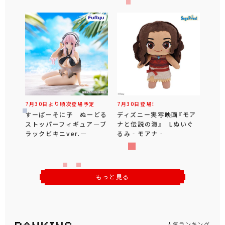
7月30日より順次登場予定
7月30日登場！
すーぱーそに子 ぬーどる
ディズニー実写映画『モア
ストッパーフィギュア―ブ
ナと伝説の海』 Lぬいぐ
ラックビキニver.―
るみ‐モアナ‐
もっと見る
人気ランキング