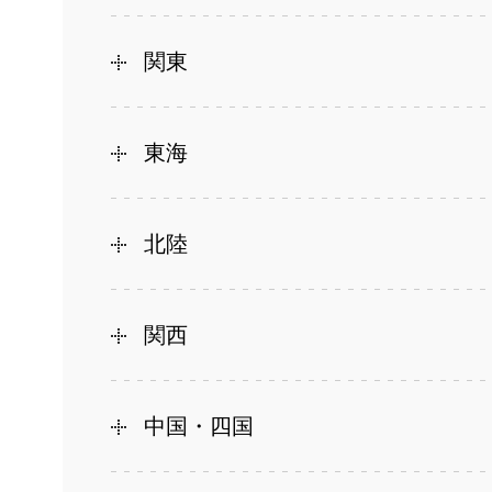
関東
東海
北陸
関西
中国・四国