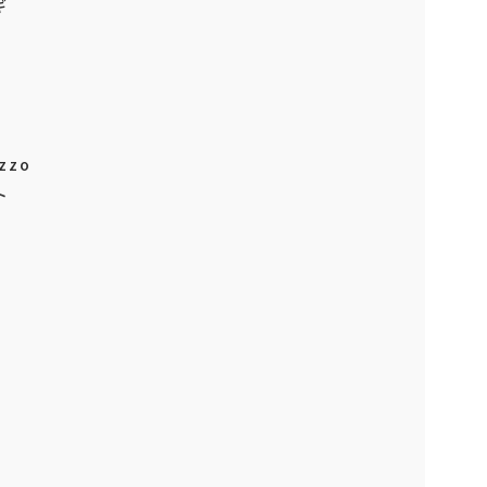
ギ
zzo
ット