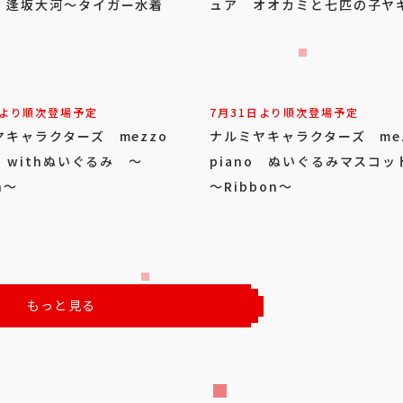
 逢坂大河～タイガー水着
ュア オオカミと七匹の子ヤ
日より順次登場予定
7月31日より順次登場予定
ヤキャラクターズ mezzo
ナルミヤキャラクターズ me
o withぬいぐるみ ～
piano ぬいぐるみマスコ
n～
～Ribbon～
もっと見る