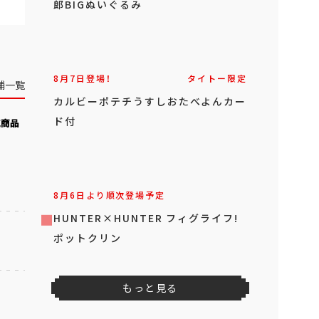
郎BIGぬいぐるみ
8月7日登場！
タイトー限定
舗一覧
カルビーポテチうすしおたべよんカー
ド付
気商品
8月6日より順次登場予定
HUNTER×HUNTER フィグライフ!
ポットクリン
もっと見る