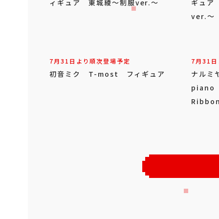
ィギュア 東城綾～制服ver.～
ギュア
ver.～
7月31日より順次登場予定
7月31
初音ミク T-most フィギュア
ナルミ
pian
Ribbo