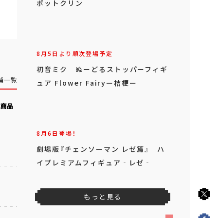
8月5日より順次登場予定
つぶらな瞳の仲間達 うるぴかカチカ
チキーボードキーホルダー
舗一覧
8月6日より順次登場予定
気商品
HUNTER×HUNTER フィグライフ!
ポットクリン
8月5日より順次登場予定
初音ミク ぬーどるストッパーフィギ
ュア Flower Fairyー桔梗ー