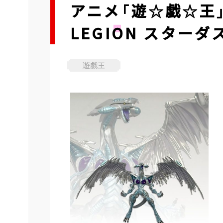
アニメ「遊☆戯☆王」
LEGION スター
遊戯王