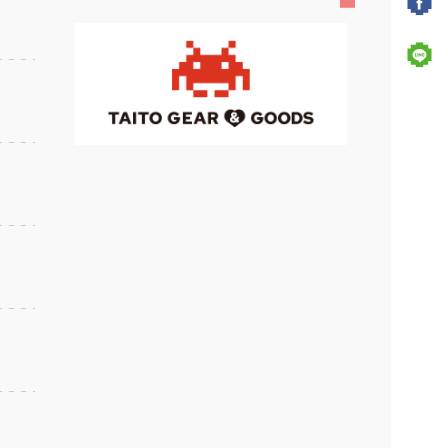
8月6日登場！
劇場版『チェンソーマン レゼ篇』 ハ
イプレミアムフィギュア‐レゼ‐
もっと見る