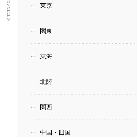
© TAITO CORPORATION
東京
関東
東海
北陸
関西
中国・四国