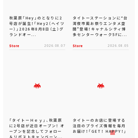
秋葉原「Hey」のとなりに2
タイトーステーションに“台
号店が誕生！「Hey2（ヘイツ
湾夜市風お祭りエンタメ空
ー）」2026年8月8日（土）グ
間”登場！キャナルシティ博
ランドオー...
多センターウォーク5Fに...
Store
2026.08.07
Store
2026.08.05
「タイトーＨｅｙ」、秋葉原
タイトーのお店に登場する
に2号店が近日オープン！ オ
注目のプライズ情報を毎月
ープンを記念してフォロー
お届け！「GET！ HAPPY！」
＆リポストキャンペーン...