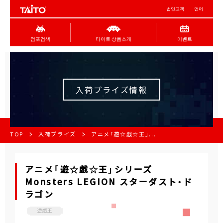
법인고객
언어
점포검색
타이토 상품소개
이벤트
入荷プライズ情報
TOP
入荷プライズ
アニメ「遊☆戯☆王」...
アニメ「遊☆戯☆王」シリーズ
Monsters LEGION スターダスト・ド
ラゴン
遊戯王