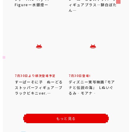
Figureー水銀燈ー
ィギュアプラス―獅白ぼた
ん―
7月30日より順次登場予定
7月30日登場！
すーぱーそに子 ぬーどる
ディズニー実写映画『モア
ストッパーフィギュア―ブ
ナと伝説の海』 Lぬいぐ
ラックビキニver.―
るみ‐モアナ‐
もっと見る