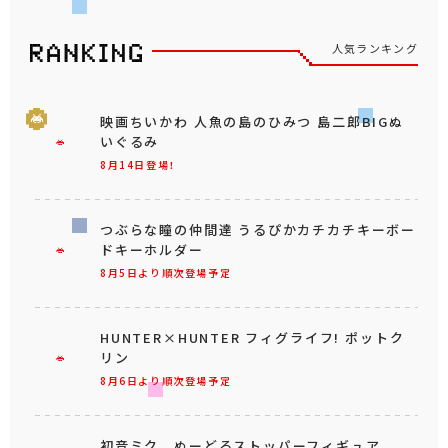
人気ランキング
映画ちいかわ 人魚の島のひみつ 島二郎BIGぬ
いぐるみ
8月14日登場！
つぶらな瞳の仲間達 うるぴかカチカチキーボー
ドキーホルダー
8月5日より順次登場予定
HUNTER×HUNTER フィグライフ! ポットク
リン
8月6日より順次登場予定
初音ミク ぬーどるストッパーフィギュア