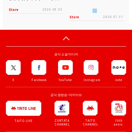
Store
2026.08.03
Store
2026.07.31
공식 소셜 미디어
X
Facebook
YouTube
Instagram
note
공식 생방송・아카이브
ZUNTATA
TAITO
70th
TAITO LIVE
CHANNEL
CHANNEL
anniv.