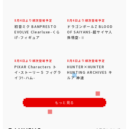
8月4日より順次登場予定
8月4日より順次登場予定
ワンピース Grandista-
ポケットモンスター めち
MONKEY.D.LUFFY
ゃもふぐっとぬいぐるみ～
GEAR5-Ⅲ
ピカチュウ～びっくりver.
8月4日より順次登場予定
8月4日より順次登場予定
初音ミク BANPRESTO
ドラゴンボールZ BLOOD
EVOLVE Clearluxe-くら
OF SAIYANS-超サイヤ人
げ-フィギュア
孫悟空-Ⅱ
8月4日より順次登場予定
8月4日より順次登場予定
PIXAR Characters ト
HUNTER×HUNTER
イ・ストーリー５ フィグラ
HUNTING ARCHIVES キ
イフ!-ハム-
ルア 神速