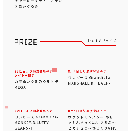
サンリオキャラクターズ
サンリオキャラクターズ
甘えんぼナミダドールBIG
だらりんライフ顔デカクッ
タイプ2
ション
8月28日登場！
チャーミーキティ グラン
デぬいぐるみ
おすすめプライズ
8月1日より順次登場予定
8月4日より順次登場予定
タイトー限定
ワンピース Grandista-
カモぬいぐるみウルトラ
MARSHALL.D.TEACH-
MEGA