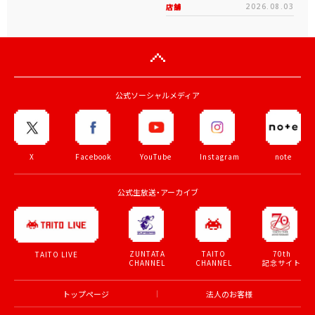
タイトーステーションに“台
「タイトーＨｅｙ」、秋葉原
湾夜市風お祭りエンタメ空
に2号店が近日オープン！ オ
間”登場！キャナルシティ博
ープンを記念してフォロー
多センターウォーク5Fに...
＆リポストキャンペーン...
店舗
2026.08.05
店舗
2026.08.03
公式ソーシャルメディア
X
Facebook
YouTube
Instagram
note
公式生放送・アーカイブ