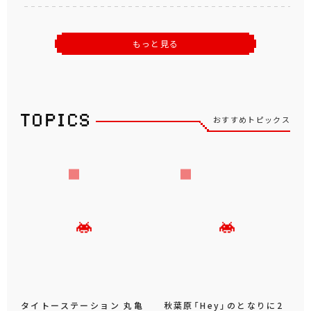
9月1日より順次登場予定
お文具といっしょ ばんざいぬいぐるみXL ウル
トラDX プリンさん
8月7日より順次登場予定
もっと見る
おすすめトピックス