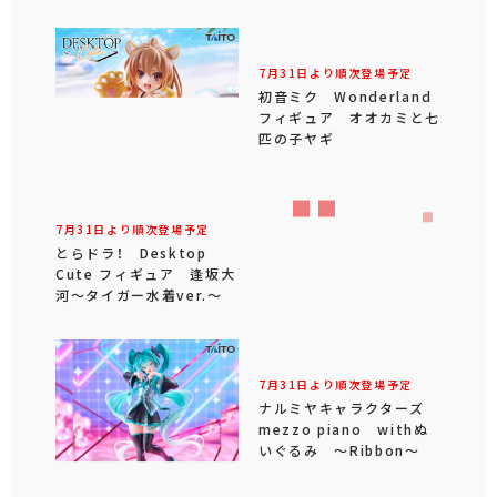
7月31日より順次登場予定
7月31日より順次登場予定
とらドラ！ Desktop
初音ミク Wonderland
Cute フィギュア 逢坂大
フィギュア オオカミと七
河～タイガー水着ver.～
匹の子ヤギ