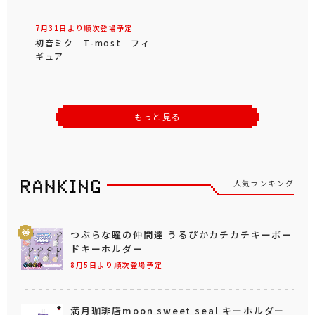
7月31日より順次登場予定
7月31日より順次登場予定
初音ミク T-most フィ
ナルミヤキャラクターズ
ギュア
mezzo piano withぬ
いぐるみ ～Ribbon～
もっと見る
人気ランキング
つぶらな瞳の仲間達 うるぴかカチカチキーボー
ドキーホルダー
8月5日より順次登場予定