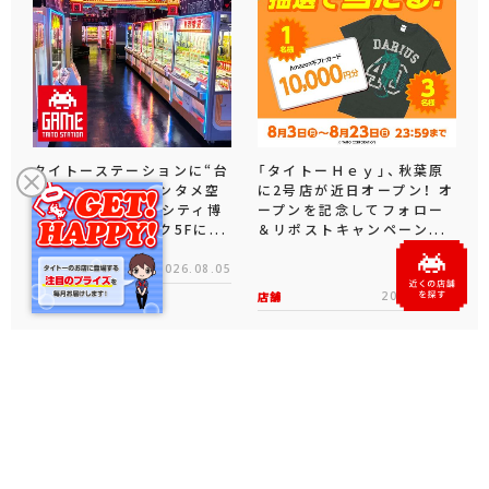
タイトーステーションに“台
「タイトーＨｅｙ」、秋葉原
湾夜市風お祭りエンタメ空
に2号店が近日オープン！ オ
間”登場！キャナルシティ博
ープンを記念してフォロー
多センターウォーク5Fに...
＆リポストキャンペーン...
店舗
2026.08.05
店舗
2026.08.03
公式ソーシャルメディア